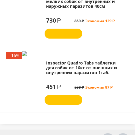
мелких собак от внутренних и
наружных паразитов 40см
730
Р
859
Р
Экономия
129
Р
- 16%
Inspector Quadro Tabs таблетки
для собак от 16кг от внешних и
внутренних паразитов 1таб.
451
Р
538
Р
Экономия
87
Р