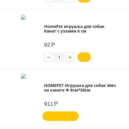
HomePet игрушка для собак
Канат с узлами 6 см
Р
92
−
+
HOMEPET Игрушка для собак Мяч
на канате Ф 8см*50см
Р
911