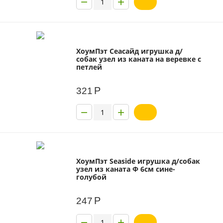
−
+
ХоумПэт Сеасайд игрушка д/
собак узел из каната на веревке с
петлей
Р
321
−
+
ХоумПэт Seaside игрушка д/собак
узел из каната Ф 6см сине-
голубой
Р
247
−
+