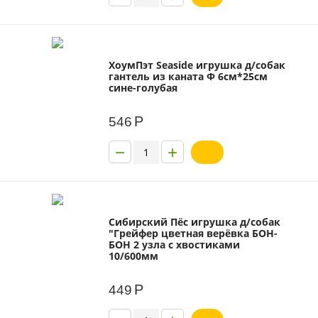
ХоумПэт Seaside игрушка д/собак
гантель из каната Ф 6см*25см
сине-голубая
Р
546
−
+
Сибирский Пёс игрушка д/собак
"Грейфер цветная верёвка БОН-
БОН 2 узла с хвостиками
10/600мм
Р
449