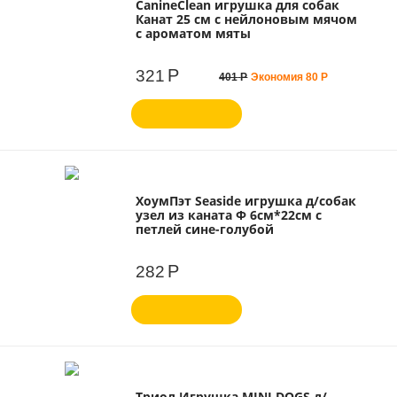
CanineClean игрушка для собак
Канат 25 см с нейлоновым мячом
с ароматом мяты
Р
321
401
Р
Экономия
80
Р
ХоумПэт Seaside игрушка д/собак
узел из каната Ф 6см*22см с
петлей сине-голубой
Р
282
Триол Игрушка MINI DOGS д/