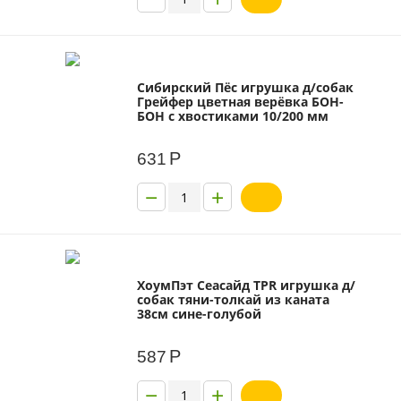
Сибирский Пёс игрушка д/собак
Грейфер цветная верёвка БОН-
БОН с хвостиками 10/200 мм
Р
631
−
+
ХоумПэт Сеасайд TPR игрушка д/
собак тяни-толкай из каната
38см сине-голубой
Р
587
−
+