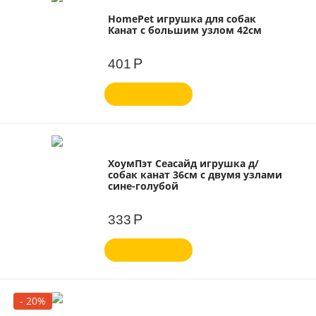
HomePet игрушка для собак
Канат с большим узлом 42см
Р
401
ХоумПэт Сеасайд игрушка д/
собак канат 36см с двумя узлами
сине-голубой
Р
333
- 20%