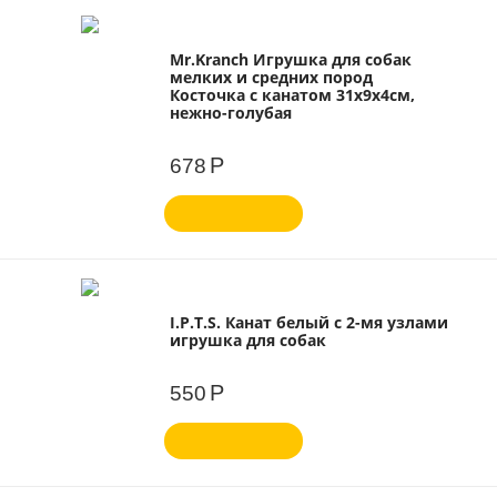
Mr.Kranch Игрушка для собак
мелких и средних пород
Косточка с канатом 31х9х4см,
нежно-голубая
Р
678
I.P.T.S. Канат белый с 2-мя узлами
игрушка для собак
Р
550