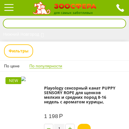
Нижний Новгород
Фильтры
По цене
По популярности
NEW
Playology сенсорный канат PUPPY
SENSORY ROPE для щенков
мелких и средних пород 8-16
недель с ароматом курицы,
желтый
Р
1 198
−
+