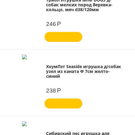
собак мелких пород Веревка-
кольцо, мяч d38/120мм
Р
246
ХоумПэт Seaside игрушка д/собак
узел из каната Ф 7см желто-
синий
Р
238
Сибирский пес игрушка для