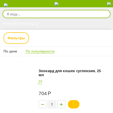
Нижний Новгород
Фильтры
По цене
По популярности
Зоокард для кошек суспензия, 25
мл
25
Р
704
−
+