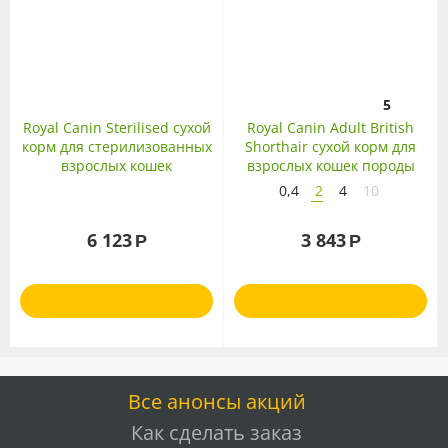
5
Royal Canin Sterilised сухой
Royal Canin Adult British
корм для стерилизованных
Shorthair сухой корм для
взрослых кошек
взрослых кошек породы
Британская
0,4
2
4
10
короткошерстная
6 123
3 843
Р
Р
Все анонсы акций
Как сделать заказ