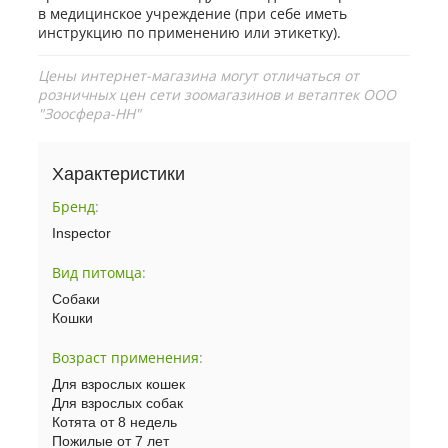
в медицинское учреждение (при себе иметь
инструкцию по применению или этикетку).
Цены интернет-магазина могут отличаться от
розничных цен сети зоомагазинов и ветаптек ООО
"Зоосфера-НН"
Характеристики
Бренд
:
Inspector
Вид питомца
:
Собаки
Кошки
Возраст применения
:
Для взрослых кошек
Для взрослых собак
Котята от 8 недель
Пожилые от 7 лет