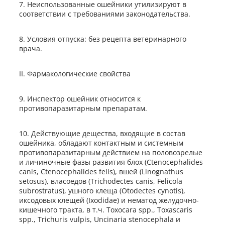
7. Неиспользованные ошейники утилизируют в
соответствии с требованиями законодательства.
8. Условия отпуска: без рецепта ветеринарного
врача.
II. Фармакологические свойства
9. Инспектор ошейник относится к
противопаразитарным препаратам.
10. Действующие дещества, входящие в состав
ошейника, обладают контактным и системным
противопаразитарным действием на половозрелые
и личиночные фазы развития блох (Ctenocephalides
canis, Ctenocephalides felis), вшей (Linognathus
setosus), власоедов (Trichodectes canis, Felicola
subrostratus), ушного клеща (Otodectes cynotis),
иксодовых клещей (Ixodidae) и нематод желудочно-
кишечного тракта, в т.ч. Toxocara spp., Toxascaris
spp., Trichuris vulpis, Uncinaria stenocephala и