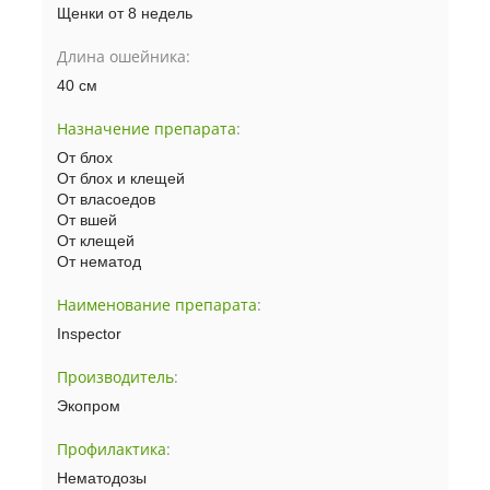
Щенки от 8 недель
Длина ошейника:
40 см
Назначение препарата
:
От блох
От блох и клещей
От власоедов
От вшей
От клещей
От нематод
Наименование препарата
:
Inspector
Производитель
:
Экопром
Профилактика
:
Нематодозы