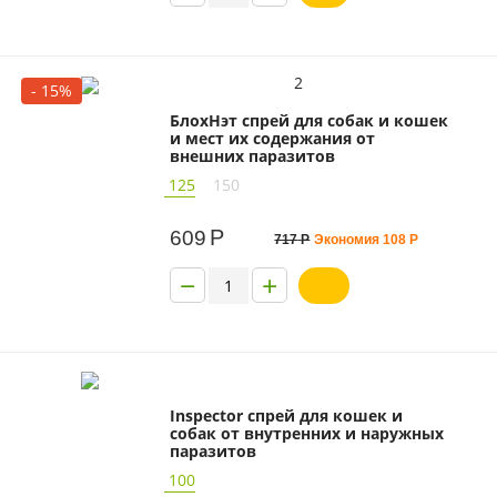
2
- 15%
БлохНэт спрей для собак и кошек
и мест их содержания от
внешних паразитов
125
150
Р
609
717
Р
Экономия
108
Р
−
+
Inspector спрей для кошек и
собак от внутренних и наружных
паразитов
100