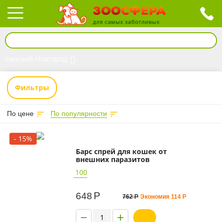
Нижний Новгород
Фильтры
По цене
По популярности
- 15%
Барс спрей для кошек от
внешних паразитов
100
Р
648
762
Р
Экономия
114
Р
−
+