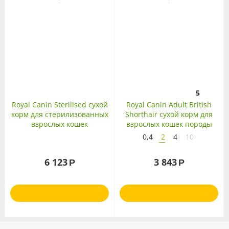
5
Royal Canin Sterilised сухой
Royal Canin Adult British
корм для стерилизованных
Shorthair сухой корм для
взрослых кошек
взрослых кошек породы
Британская
0,4
2
4
10
короткошерстная
6 123
3 843
Р
Р