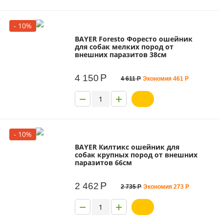
- 10%
BAYER Foresto Форесто ошейник
для собак мелких пород от
внешних паразитов 38см
Р
4 150
4 611
Р
Экономия
461
Р
−
+
- 10%
BAYER Килтикс ошейник для
собак крупных пород от внешних
паразитов 66см
Р
2 462
2 735
Р
Экономия
273
Р
−
+