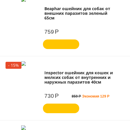
Beaphar ошейник для собак от
внешних паразитов зеленый
65см
Р
759
- 15%
Inspector ошейник для кошек и
мелких собак от внутренних и
наружных паразитов 40см
Р
730
859
Р
Экономия
129
Р