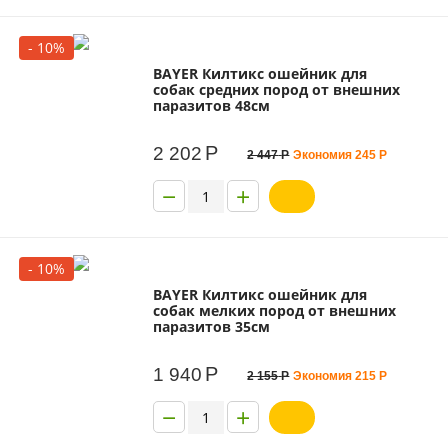
- 10%
BAYER Килтикс ошейник для
собак средних пород от внешних
паразитов 48см
Р
2 202
2 447
Р
Экономия
245
Р
−
+
- 10%
BAYER Килтикс ошейник для
собак мелких пород от внешних
паразитов 35см
Р
1 940
2 155
Р
Экономия
215
Р
−
+