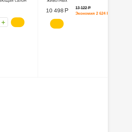
ающая салон
животных
6*74см
металлическая
13 122
Р
Р
10 498
Экономия
2 624
Р
+