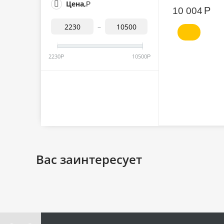
Цена,
Р
Р
10 004
–
2230
10500
Р
Р
Вас заинтересует