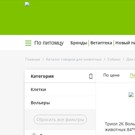
По питомцу
Бренды
Ветаптека
Новый п
Главная
/
Каталог товаров для животных
/
Собаки
/
Для 
По цене
По
Категория
Клетки
Вольеры
Сбросить все фильтры
Триол 2К Воль
животных 84*