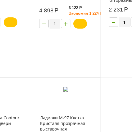
отгоражив
машины 9
6 122
Р
Р
2 231
Р
4 898
Экономия
1 224
Р
−
−
+
- 20%
а Contour
Ладиоли М-97 Клетка
двери
Кристалл прозрачная
выставочная