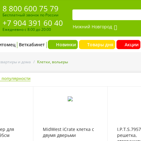
8 800 600 75 79
Бесплатный звонок по России
+7 904 391 60 40
Нижний Новгород
Ежедневно с 8:00 до 20:00
итомец
Веткабинет
Новинки
Товары дня
Акции
квартиры и дома
/
Клетки, вольеры
 популярности
- 20%
ер для
MidWest iCrate клетка с
I.P.T.S.79
95см
двумя дверьми
решетка,