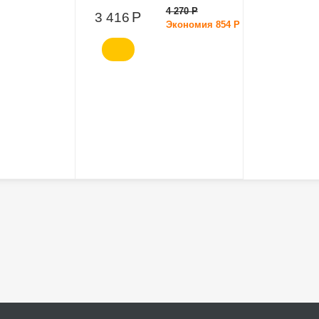
90*70*70см
4 270
Р
Р
3 416
Экономия
854
Р