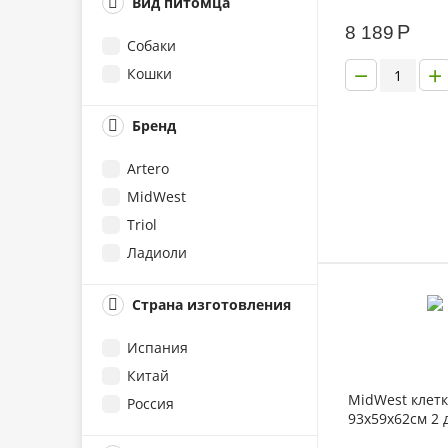
Вид питомца
Р
8 189
Собаки
−
+
Кошки
Бренд
Artero
MidWest
Triol
Ладиоли
Страна изготовления
Испания
Китай
MidWest клетк
Россия
93х59х62см 2 