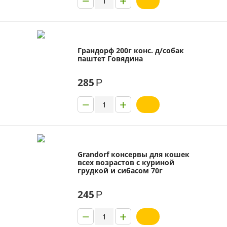
−
+
Грандорф 200г конс. д/собак
паштет Говядина
285
Р
−
+
Grandorf консервы для кошек
всех возрастов с куриной
грудкой и сибасом 70г
245
Р
−
+