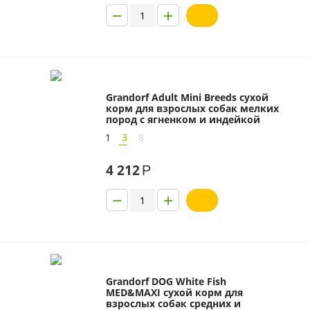
−
+
Grandorf Adult Mini Breeds сухой
корм для взрослых собак мелких
пород с ягненком и индейкой
1
3
8
4 212
Р
−
+
Grandorf DOG White Fish
MED&MAXI сухой корм для
взрослых собак средних и