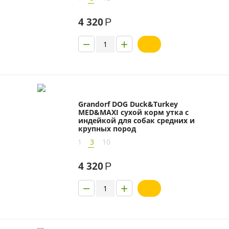
4 320
Р
−
+
Grandorf DOG Duck&Turkey
MED&MAXI сухой корм утка с
индейкой для собак средних и
крупных пород
1
3
10
4 320
Р
−
+