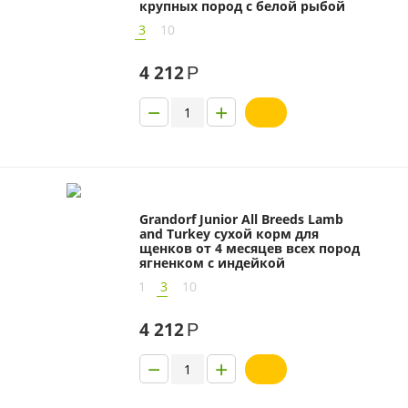
крупных пород с белой рыбой
3
10
4 212
Р
−
+
Grandorf Junior All Breeds Lamb
and Turkey сухой корм для
щенков от 4 месяцев всех пород
ягненком с индейкой
1
3
10
4 212
Р
−
+