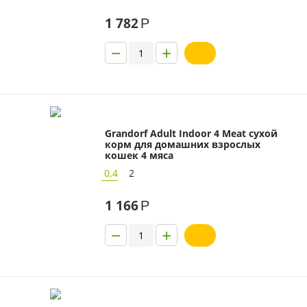
1 782
Р
−
+
Grandorf Adult Indoor 4 Meat сухой
корм для домашних взрослых
кошек 4 мяса
0,4
2
1 166
Р
−
+