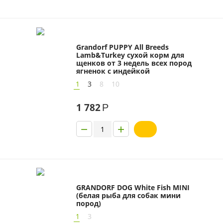
Grandorf PUPPY All Breeds
Lamb&Turkey сухой корм для
щенков от 3 недель всех пород
ягненок с индейкой
1
3
8
10
1 782
Р
−
+
GRANDORF DOG White Fish MINI
(белая рыба для собак мини
пород)
1
3