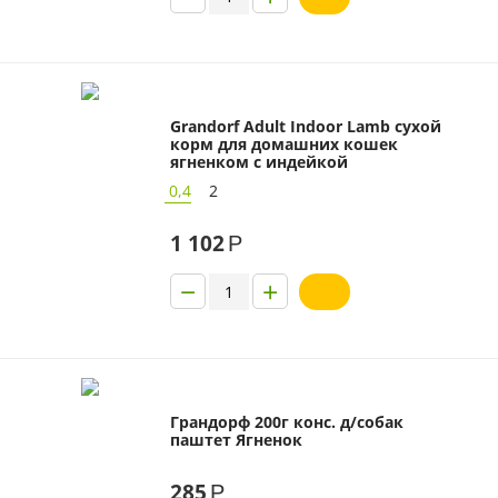
Grandorf Adult Indoor Lamb сухой
корм для домашних кошек
ягненком с индейкой
0,4
2
1 102
Р
−
+
Грандорф 200г конс. д/собак
паштет Ягненок
285
Р