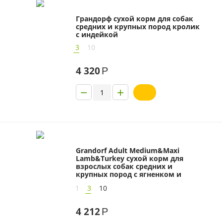
Грандорф сухой корм для собак
средних и крупных пород кролик
с индейкой
3
10
4 320
Р
−
+
Grandorf Adult Medium&Maxi
Lamb&Turkey сухой корм для
взрослых собак средних и
крупных пород с ягненком и
индейкой
1
3
10
4 212
Р