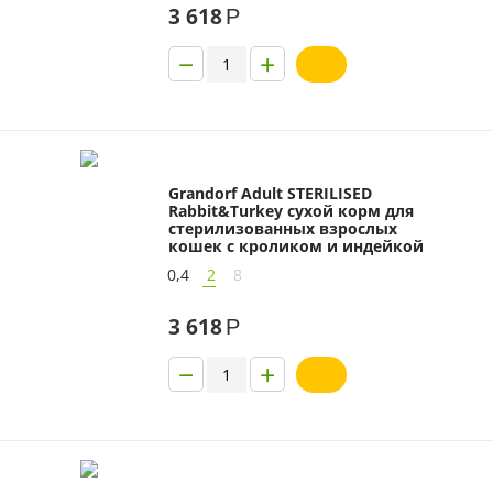
3 618
Р
−
+
Grandorf Adult STERILISED
Rabbit&Turkey сухой корм для
стерилизованных взрослых
кошек с кроликом и индейкой
0,4
2
8
3 618
Р
−
+