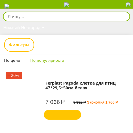
Нижний Новгород
Фильтры
По цене
По популярности
- 20%
Ferplast Pagoda клетка для птиц
47*29,5*50см белая
Р
7 066
8 832
Р
Экономия
1 766
Р