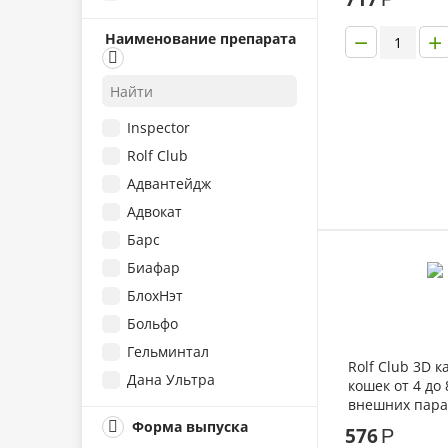
от 4 кг
−
+
Наименование препарата
от 8 до 15 кг
Inspector
Rolf Club
Адвантейдж
Адвокат
Барс
Биафар
БлохНэт
Больфо
Гельминтал
Rolf Club 3D к
Дана Ультра
кошек от 4 до 
внешних пара
Дельцид
пипетка
Форма выпуска
576
Р
Мазь Аверсектиновая