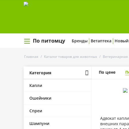
По питомцу
Бренды
Ветаптека
Новый
Главная
/
Каталог товаров для животных
/
Ветеринарная 
По цене
П
Категория
Капли
Ошейники
Спреи
Адвокат капли
Шампуни
внешних пара