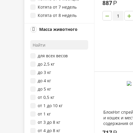
887
Р
Котята от 7 недель
−
+
Котята от 8 недель
Пожилые от 7 лет
Масса животного
удалено
Щенки от 7 недель
Щенки от 8 недель
для всех весов
до 2,5 кг
до 3 кг
до 4 кг
до 5 кг
от 0,5 кг
от 1 до 10 кг
БлохНэт спрей
от 1 кг
и кошек и мес
от 3 до 8 кг
содержания о
паразитов
от 4 до 8 кг
717
Р