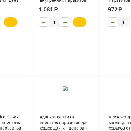
8 кг (цена
внутренних паразитов
паразитов
для кошек 1 пипетка
1 081
972
Р
Р
−
+
−
ro К 4-8кг
Адвокат капли от
KRKA Фипр
т внешних
внешних паразитов для
капли для 
 паразитов
кошек до 4 кг (цена за 1
хорьков о