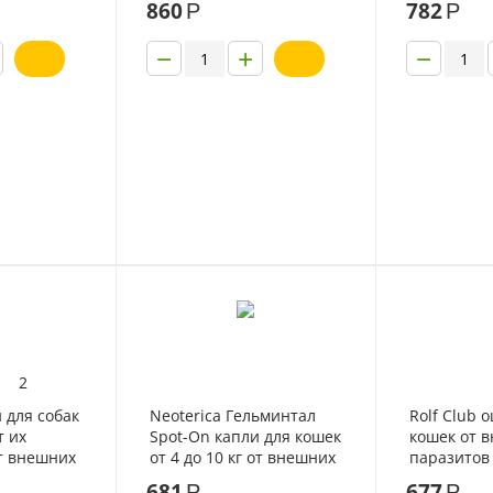
860
782
Р
Р
1 пипетка
−
+
−
2
 для собак
Neoterica Гельминтал
Rolf Club 
т их
Spot-On капли для кошек
кошек от 
т внешних
от 4 до 10 кг от внешних
паразитов
и внутренних паразитов
681
677
Р
Р