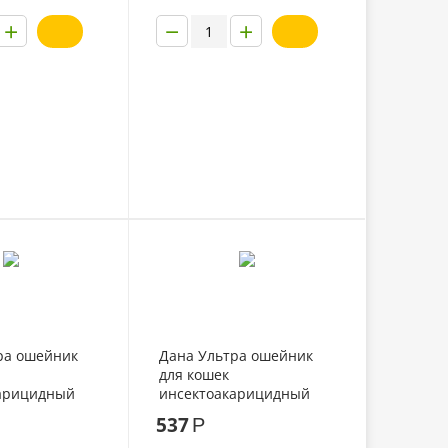
+
−
+
ра ошейник
Дана Ультра ошейник
для кошек
арицидный
инсектоакарицидный
й
35см красный
537
Р