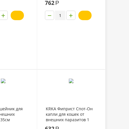
762
Р
+
−
+
ошейник для
KRKA Фиприст Спот-Он
внешних
капли для кошек от
 35см
внешних паразитов 1
пипетка
632
Р