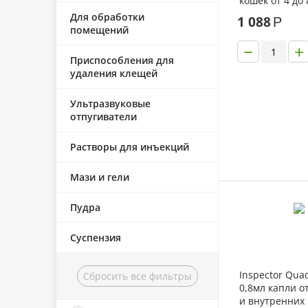
кошек от 4 до 
за 1 пипетку)
Для обработки
1 088
Р
помещений
−
+
Приспособления для
удаления клещей
Ультразвуковые
отпугиватели
Растворы для инъекций
Мази и гели
Пудра
Суспензия
Inspector Quad
Сбросить все фильтры
0,8мл капли о
и внутренних