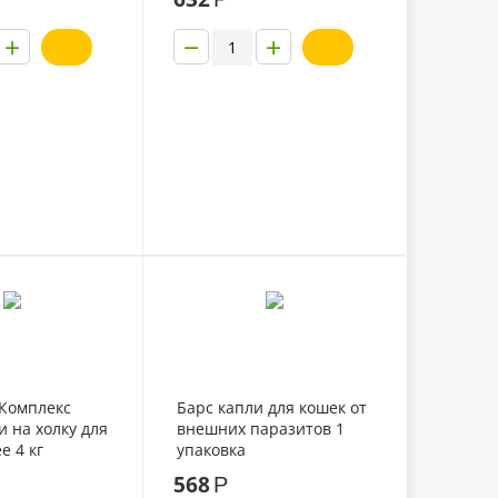
+
−
+
Комплекс
Барс капли для кошек от
и на холку для
внешних паразитов 1
е 4 кг
упаковка
568
Р