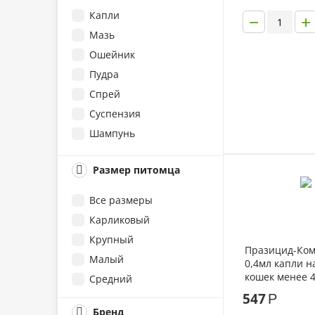
Празицид-комплекс
Капли
−
+
Пчелодар
Мазь
Стронгхолд
Ошейник
Фебтал
Пудра
Фиприст
Спрей
Чистотел
Суспензия
Шампунь
Размер питомца
Все размеры
Карликовый
Крупный
Празицид-Ком
Малый
0,4мл капли н
кошек менее 4
Средний
547
Р
Бренд