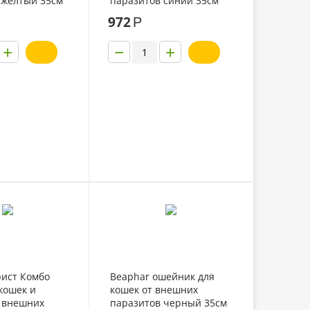
 желтый 35см
паразитов синий 35см
972
Р
+
−
+
ист Комбо
Beaphar ошейник для
кошек и
кошек от внешних
т внешних
паразитов черный 35см