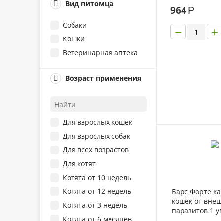
Вид питомца
для кошек 1 п
964
Р
Собаки
−
+
Кошки
Ветеринарная аптека
Возраст применения
Для взрослых кошек
Для взрослых собак
Для всех возрастов
Для котят
Котята от 10 недель
Котята от 12 недель
Барс Форте ка
кошек от вне
Котята от 3 недель
паразитов 1 у
Котята от 6 месяцев