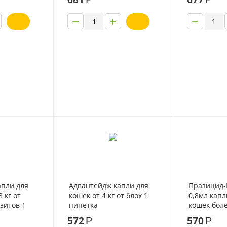
1 пипетка
−
+
−
апли для
Адвантейдж капли для
Празицид-
8 кг от
кошек от 4 кг от блох 1
0,8мл капл
зитов 1
пипетка
кошек боле
572
570
Р
Р