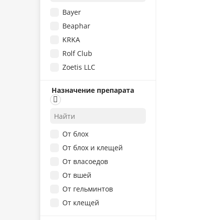
Пчелодар
Bayer
Фармбиомедсервис
Beaphar
Чистотел
KRKA
Экопром
Rolf Club
Zoetis LLC
АВЗ
Назначение препарата
Агробиопром
Астрафарм
ЗАО «НПФ Экопром»
От блох
ООО "Апиценна"
От блох и клещей
Фармбиомедсервис
От власоедов
Экопром
От вшей
От гельминтов
От клещей
От комаров