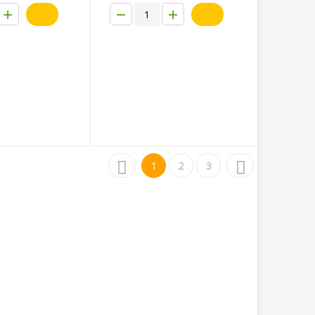
+
−
+
1
2
3