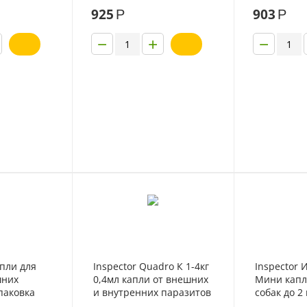
ипетка
пипетку)
паразитов 
925
903
Р
Р
−
+
−
пли для
Inspector Quadro К 1-4кг
Inspector 
шних
0,4мл капли от внешних
Мини капл
паковка
и внутренних паразитов
собак до 2
для кошек 1 пипетка
и внутрен