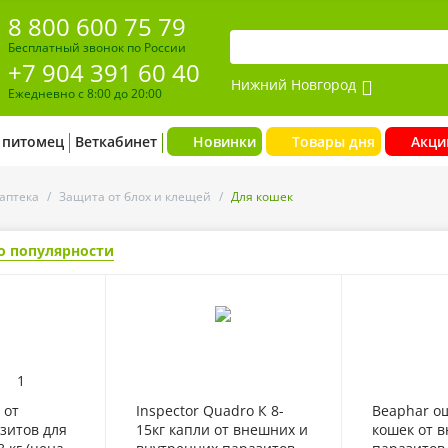
8 800 600 75 79
Бесплатный звонок по России
+7 904 391 60 40
Нижний Новгород
Ежедневно с 8:00 до 20:00
 питомец
Веткабинет
Новинки
Товары дня
Акци
аптека
/
Защита от блох и клещей
/
Для кошек
о популярности
1
 от
Inspector Quadro К 8-
Beaphar о
зитов для
15кг капли от внешних и
кошек от 