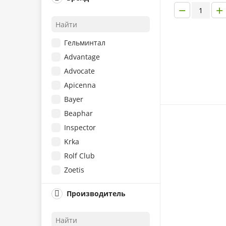
−
+
Гельминтал
Advantage
Advocate
Apicenna
Bayer
Beaphar
Inspector
Krka
Rolf Club
Zoetis
АВЗ
Производитель
Барс
БлохНэт