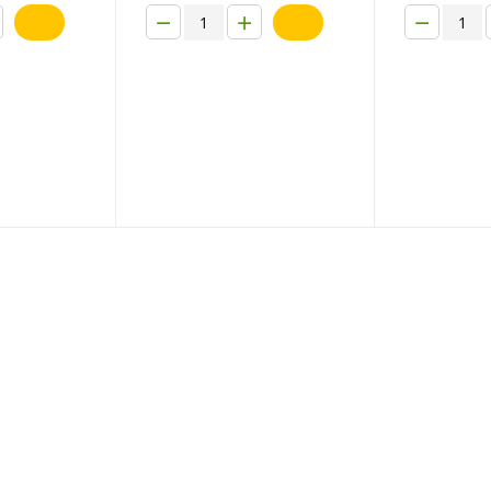
−
+
−