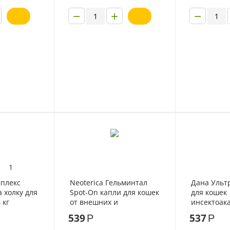
−
+
−
1
плекс
Neoterica Гельминтал
Дана Ульт
а холку для
Spot-On капли для кошек
для кошек
 кг
от внешних и
инсектоак
внутренних паразитов 1
35см сини
539
537
Р
Р
пипетка