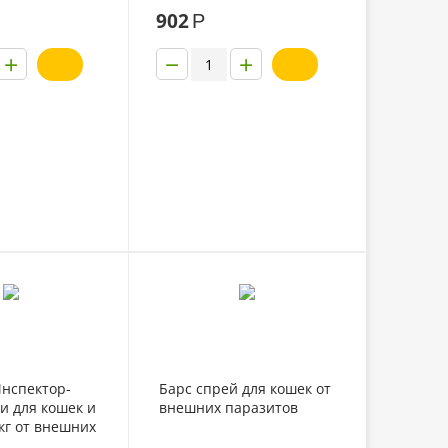
1 упаковка
902
Р
+
−
+
Инспектор-
Барс спрей для кошек от
и для кошек и
внешних паразитов
 кг от внешних
них паразитов