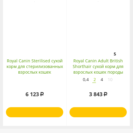
5
Royal Canin Sterilised сухой
Royal Canin Adult British
корм для стерилизованных
Shorthair сухой корм для
взрослых кошек
взрослых кошек породы
Британская
0,4
2
4
10
короткошерстная
6 123
3 843
Р
Р