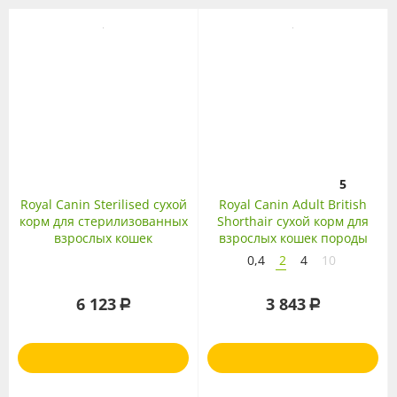
5
Royal Canin Sterilised сухой
Royal Canin Adult British
корм для стерилизованных
Shorthair сухой корм для
взрослых кошек
взрослых кошек породы
Британская
0,4
2
4
10
короткошерстная
6 123
3 843
Р
Р