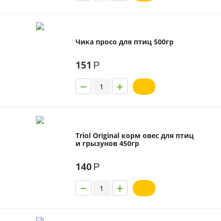
Чика просо для птиц 500гр
151
Р
−
+
Triol Original корм овес для птиц
и грызунов 450гр
140
Р
−
+