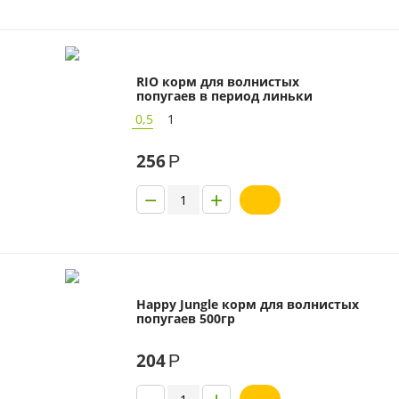
RIO корм для волнистых
попугаев в период линьки
0,5
1
256
Р
−
+
Happy Jungle корм для волнистых
попугаев 500гр
204
Р
−
+