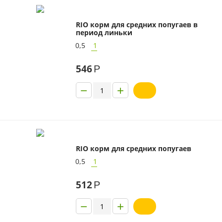
RIO корм для средних попугаев в
период линьки
0,5
1
546
Р
−
+
RIO корм для средних попугаев
0,5
1
512
Р
−
+