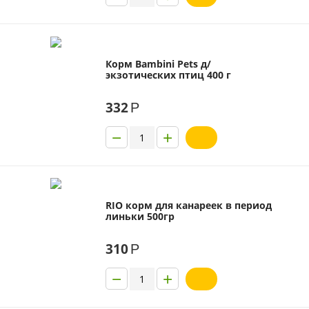
Корм Bambini Pets д/
экзотических птиц 400 г
332
Р
−
+
RIO корм для канареек в период
линьки 500гр
310
Р
−
+