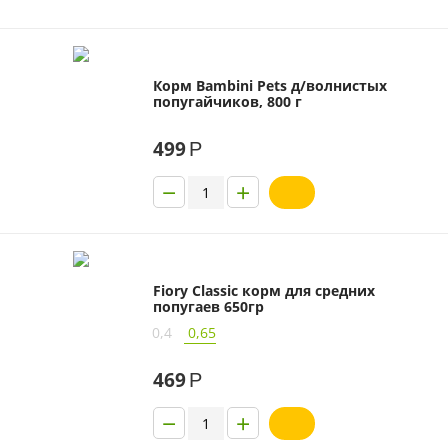
Корм Bambini Pets д/волнистых
попугайчиков, 800 г
499
Р
−
+
Fiory Classic корм для средних
попугаев 650гр
0,4
0,65
469
Р
−
+