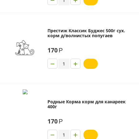
Престиж Классик Буджес 500г сух.
корм д/волнистых попугаев
170
Р
−
+
Родные Корма корм для канареек
400г
170
Р
−
+