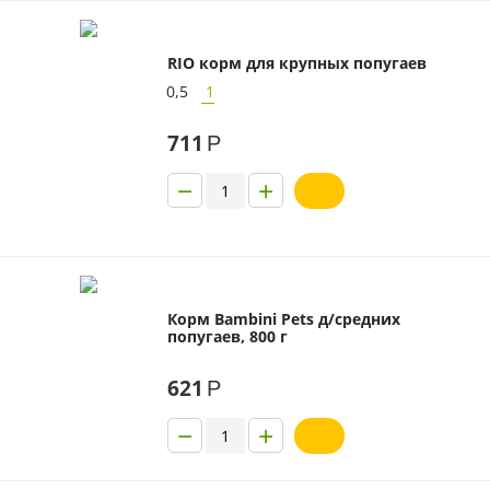
RIO корм для крупных попугаев
0,5
1
711
Р
−
+
Корм Bambini Pets д/средних
попугаев, 800 г
621
Р
−
+