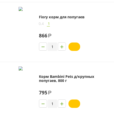
Fiory корм для попугаев
0,4
1
866
Р
−
+
Корм Bambini Pets д/крупных
попугаев, 800 г
795
Р
−
+