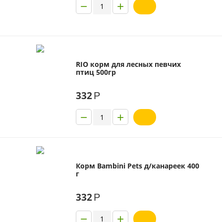
−
+
RIO корм для лесных певчих
птиц 500гр
332
Р
−
+
Корм Bambini Pets д/канареек 400
г
332
Р
−
+