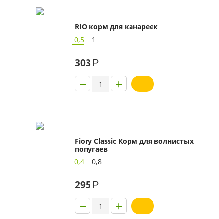
RIO корм для канареек
0,5
1
303
Р
−
+
Fiory Classic Корм для волнистых
попугаев
0,4
0,8
295
Р
−
+