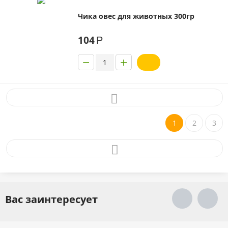
Чика овес для животных 300гр
104
Р
−
+
1
2
3
Вас заинтересует