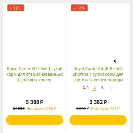
- 12%
- 12%
5
Royal Canin Sterilised сухой
Royal Canin Adult British
корм для стерилизованных
Shorthair сухой корм для
взрослых кошек
взрослых кошек породы
Британская
0,4
2
4
10
короткошерстная
5 388
3 382
Р
Р
6 123
Экономия
735
3 843
Экономия
461
Р
Р
Р
Р