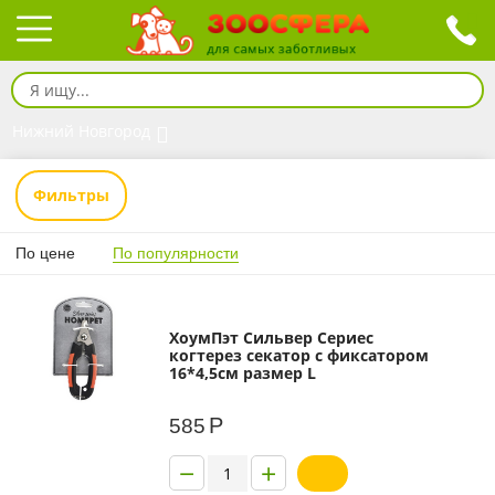
Нижний Новгород
Фильтры
По цене
По популярности
ХоумПэт Сильвер Сериес
когтерез секатор с фиксатором
16*4,5см размер L
Р
585
−
+