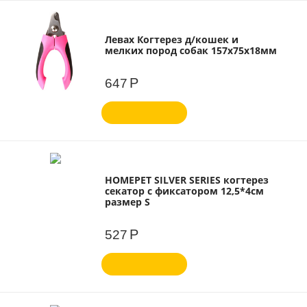
Левах Когтерез д/кошек и
мелких пород собак 157х75х18мм
Р
647
HOMEPET SILVER SERIES когтерез
секатор с фиксатором 12,5*4см
размер S
Р
527