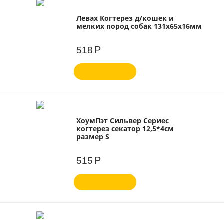
Левах Когтерез д/кошек и
мелких пород собак 131х65х16мм
Р
518
ХоумПэт Сильвер Сериес
когтерез секатор 12,5*4см
размер S
Р
515