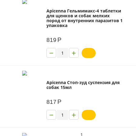
Apicenna Гельмимакс-4 таблетки
для щенков и собак мелких
пород от внутренних паразитов 1
упаковка
Р
819
−
+
Apicenna Стоп-зуд суспензия для
собак 15мл
Р
817
−
+
1