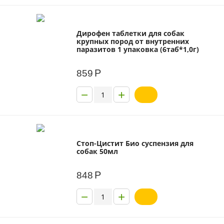
Дирофен таблетки для собак
крупных пород от внутренних
паразитов 1 упаковка (6таб*1,0г)
Р
859
−
+
Стоп-Цистит Био суспензия для
собак 50мл
Р
848
−
+