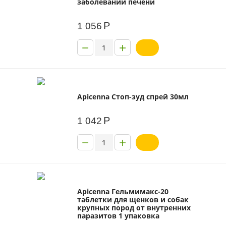
заболеваний печени
Р
1 056
−
+
Apicenna Стоп-зуд спрей 30мл
Р
1 042
−
+
Apicenna Гельмимакс-20
таблетки для щенков и собак
крупных пород от внутренних
паразитов 1 упаковка