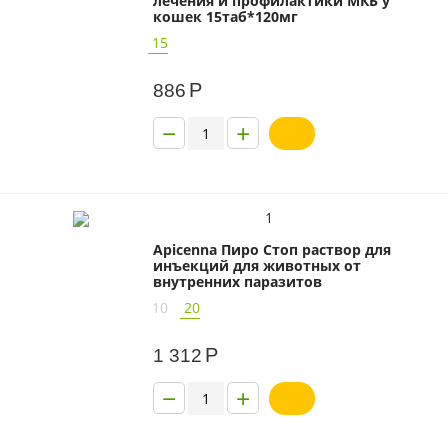
лечения и профилактики МКБ у
кошек 15таб*120мг
15
Р
886
−
+
1
Apicenna Пиро Стоп раствор для
инъекций для животных от
внутренних паразитов
10
20
Р
1 312
−
+