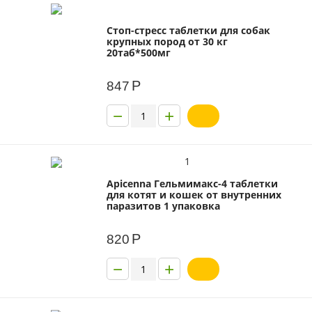
Стоп-стресс таблетки для собак
крупных пород от 30 кг
20таб*500мг
Р
847
−
+
1
Apicenna Гельмимакс-4 таблетки
для котят и кошек от внутренних
паразитов 1 упаковка
Р
820
−
+