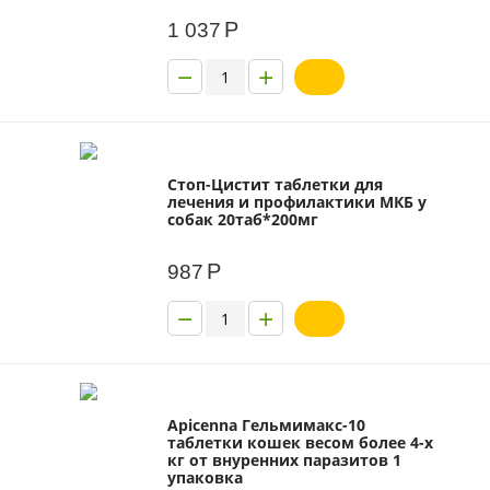
Р
1 037
−
+
Стоп-Цистит таблетки для
лечения и профилактики МКБ у
собак 20таб*200мг
Р
987
−
+
Apicenna Гельмимакс-10
таблетки кошек весом более 4-х
кг от внуренних паразитов 1
упаковка