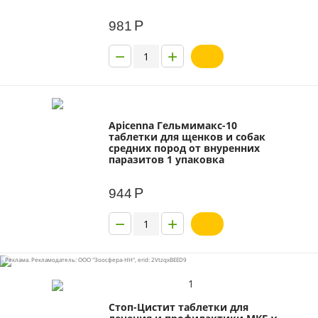
Р
981
−
+
Apicenna Гельмимакс-10
таблетки для щенков и собак
средних пород от внуренних
паразитов 1 упаковка
Р
944
−
+
Реклама. Рекламодатель: ООО "Зоосфера-НН", erid: 2VtzqxBEED9
1
Стоп-Цистит таблетки для