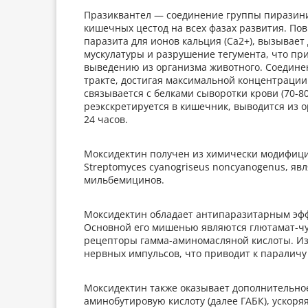
Празиквантел — соединение группы пиразини
кишечных цестод на всех фазах развития. П
паразита для ионов кальция (Ca2+), вызывае
мускулатуры и разрушение тегумента, что при
выведению из организма животного. Соедине
тракте, достигая максимальной концентрации 
связывается с белками сыворотки крови (70-8
реэкскретируется в кишечник, выводится из о
24 часов.
Моксидектин получен из химически модифиц
Streptomyces cyanogriseus noncyanogenus, я
мильбемицинов.
Моксидектин обладает антипаразитарным эфф
Основной его мишенью являются глютамат-чу
рецепторы гамма-аминомасляной кислоты. Из
нервных импульсов, что приводит к параличу 
Моксидектин также оказывает дополнительно
аминобутировую кислоту (далее ГАБК), ускор