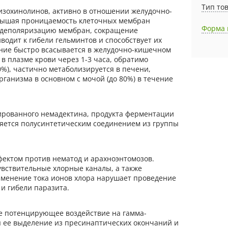
Тип то
зохинолинов, активно в отношении желудочно-
овышая проницаемость клеточных мембран
Форма 
т деполяризацию мембран, сокращение
водит к гибели гельминтов и способствует их
ние быстро всасывается в желудочно-кишечном
в плазме крови через 1-3 часа, обратимо
0%), частично метаболизируется в печени,
рганизма в основном с мочой (до 80%) в течение
ированного немадектина, продукта ферментации
вляется полусинтетическим соединением из группы
ектом против нематод и арахноэнтомозов.
вствительные хлорные каналы, а также
менение тока ионов хлора нарушает проведение
и гибели паразита.
е потенцирующее воздействие на гамма-
яя ее выделение из пресинаптических окончаний и