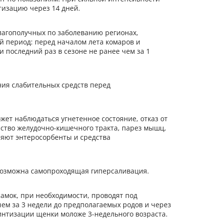
тизацию через 14 дней.
лагополучных по заболеванию регионах,
 период: перед началом лета комаров и
и последний раз в сезоне не ранее чем за 1
ия слабительных средств перед
жет наблюдаться угнетенное состояние, отказ от
ство желудочно-кишечного тракта, парез мышц,
няют энтеросорбенты и средства
возможна самопроходящая гиперсаливация.
мок, при необходимости, проводят под
чем за 3 недели до предполагаемых родов и через
минтизации щенки моложе 3-недельного возраста.