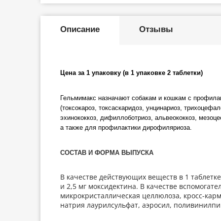
Описание
Отзывы
Цена за 1 упаковку (в 1 упаковке 2 таблетки)
Гельмимакс назначают собакам и кошкам с профила
(токсокароз, токсаскаридоз, унцинариоз, трихоцефал
эхинококкоз, дифиллоботриоз, альвеококкоз, мезоц
а также для профилактики дирофиляриоза.
СОСТАВ И ФОРМА ВЫПУСКА
В качестве действующих веществ в 1 таблетке
и 2,5 мг моксидектина. В качестве вспомогате
микрокристаллическая целлюлоза, кросс-карме
натрия лаурилсульфат, аэросил, поливинилпи