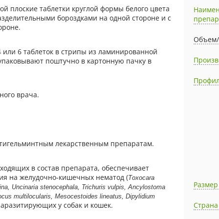
ой плоские таблетки круглой формы белого цвета
Наиме
зделительными бороздками на одной стороне и с
препар
ороне.
Объем/
 или 6 таблеток в стрипы из ламинированной
Произв
упаковывают поштучно в картонную пачку в
Профил
ного врача.
нтигельминтным лекарственным препаратам.
ходящих в состав препарата, обеспечивает
ия на желудочно-кишечных нематод (
Тохосаra
Размер
ina, Uncinaria stenocephala, Trichuris vulpis, Ancylostoma
us multilocularis, Mesocestoides lineatus, Dipylidium
Страна
 паразитирующих у собак и кошек.