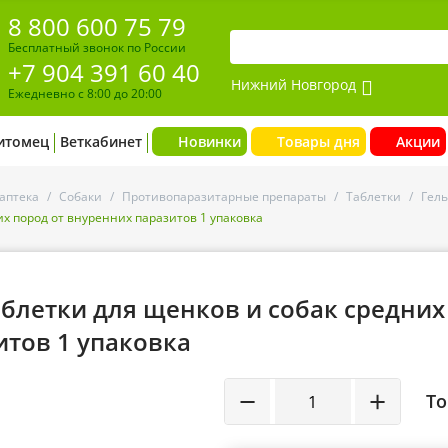
8 800 600 75 79
Бесплатный звонок по России
+7 904 391 60 40
Нижний Новгород
Ежедневно с 8:00 до 20:00
итомец
Веткабинет
Новинки
Товары дня
Акции
аптека
/
Собаки
/
Противопаразитарные препараты
/
Таблетки
/
Гел
их пород от внуренних паразитов 1 упаковка
аблетки для щенков и собак средних
итов 1 упаковка
−
+
То