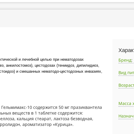
Харак
ктической и лечебной целью при нематодозах
Бренд
:
ез, анкилостомоз), цестодозах (тениидоз, дипилидиоз,
естоидоз) и смешанных нематодо-цестодозных инвазиях,
Вид пи
Возрас
Масса 
 Гельмимакс-10 содержится 50 мг празиквантела
льных веществ в 1 таблетке содержится:
Назнач
ллоза, кальция стеарат, лактоза безводная,
рролидон, ароматизатор «Курица».