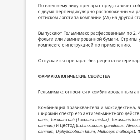
По внешнему виду препарат представляет соб
с двумя перпендикулярно расположенными ра
оттиском логотипа компании (AS) на другой ст
Выпускают Гельмимакс расфасованным по 2, 4
фольги или ламинированной бумаги. Стрипы 
комплекте с инструкцией по применению.
Отпускается препарат без рецепта ветеринар
ФАРМАКОЛОГИЧЕСКИЕ СВОЙСТВА
Гельмимакс относится к комбинированным а
Комбинация празиквантела и моксидектина, в
широкий спектр его антигельминтного действ
саnis, Toxocara cati (Тохосаra mistax), Toxascaris leon
) и цестод (
caninum
Echinococcus granulosus, Alveococ
),
caninum, Diphyllobotrium latum, Multiceps multiceps