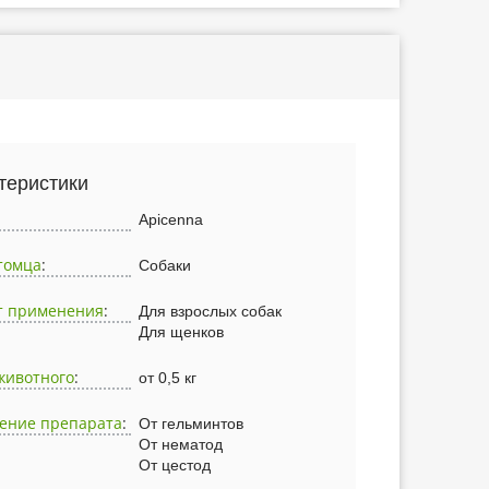
теристики
Apicenna
томца
:
Собаки
т применения
:
Для взрослых собак
Для щенков
животного
:
от 0,5 кг
ение препарата
:
От гельминтов
От нематод
От цестод