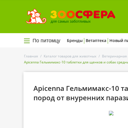
По питомцу
Бренды
Ветаптека
Новый п
Главная
/
Каталог товаров для животных
/
Ветеринарная 
Apicenna Гельмимакс-10 таблетки для щенков и собак средн
Apicenna Гельмимакс-10 т
пород от внуренних параз