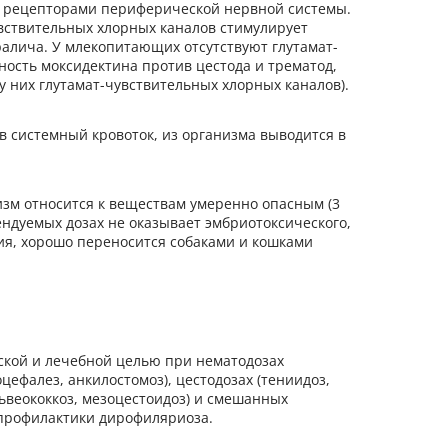
и рецепторами периферической нервной системы.
вствительных хлорных каналов стимулирует
ралича. У млекопитающих отсутствуют глутамат-
ость моксидектина против цестода и трематод,
 у них глутамат-чувствительных хлорных каналов).
в системный кровоток, из организма выводится в
изм относится к веществам умеренно опасным (3
мендуемых дозах не оказывает эмбриотоксического,
ия, хорошо переносится собаками и кошками
ской и лечебной целью при нематодозах
оцефалез, анкилостомоз), цестодозах (тениидоз,
ьвеококкоз, мезоцестоидоз) и смешанных
 профилактики дирофиляриоза.