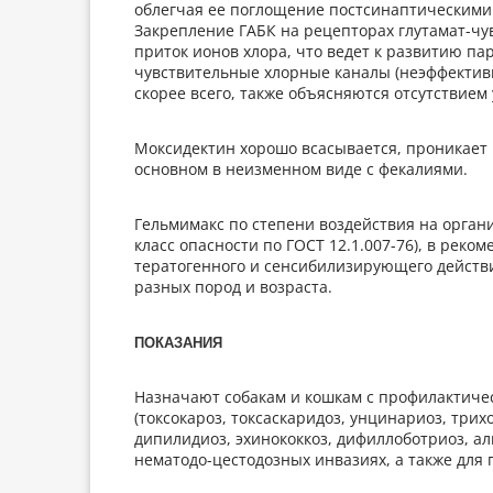
облегчая ее поглощение постсинаптическим
Закрепление ГАБК на рецепторах глутамат-чу
приток ионов хлора, что ведет к развитию па
чувствительные хлорные каналы (неэффективн
скорее всего, также объясняются отсутствием
Моксидектин хорошо всасывается, проникает 
основном в неизменном виде с фекалиями.
Гельмимакс по степени воздействия на орган
класс опасности по ГОСТ 12.1.007-76), в реко
тератогенного и сенсибилизирующего действ
разных пород и возраста.
ПОКАЗАНИЯ
Назначают собакам и кошкам с профилактиче
(токсокароз, токсаскаридоз, унцинариоз, трих
дипилидиоз, эхинококкоз, дифиллоботриоз, ал
нематодо-цестодозных инвазиях, а также для