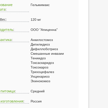
нование
Гельмимакс
ата
:
Вес:
120 мг
одитель
:
ООО "Апиценна"
актика
:
Анкилостомоз
Дипилидиоз
Дифиллоботриоз
Смешанные инвазии
Тениидоз
Токсаскаридоз
Токсокароз
Трихоцефалез
Унцинариоз
Эхинококкоз
 питомца
:
Средний
 изготовления
:
Россия