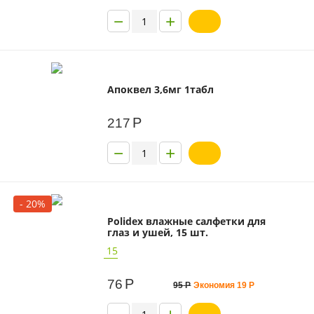
−
+
Апоквел 3,6мг 1табл
Р
217
−
+
- 20%
Polidex влажные салфетки для
глаз и ушей, 15 шт.
15
Р
76
95
Р
Экономия
19
Р