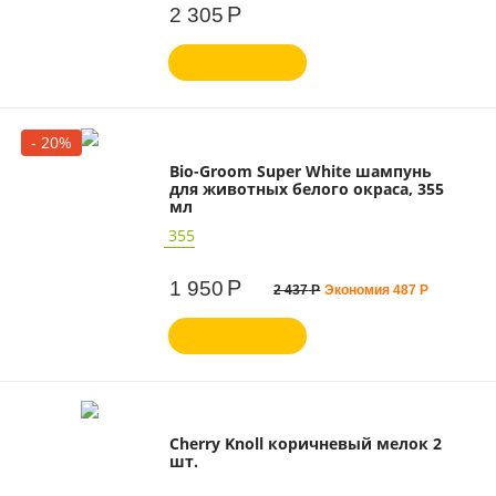
Р
2 305
- 20%
Bio-Groom Super White шампунь
для животных белого окраса, 355
мл
355
Р
1 950
2 437
Р
Экономия
487
Р
Cherry Knoll коричневый мелок 2
шт.