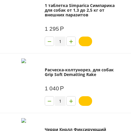
1 таблетка Simparica Симпарика
для собак от 1,3 до 2,5 кг от
внешних паразитов
Р
1 295
−
+
Расческа-колтунорез, для собак
Grip Soft Dematting Rake
Р
1 040
−
+
Черри Кнолл Фиксирующий