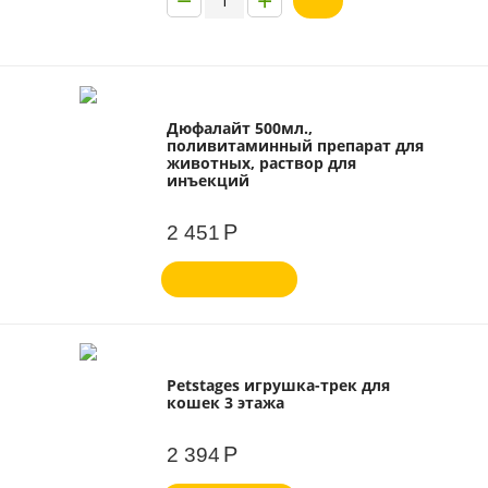
−
+
Дюфалайт 500мл.,
поливитаминный препарат для
животных, раствор для
инъекций
Р
2 451
Petstages игрушка-трек для
кошек 3 этажа
Р
2 394