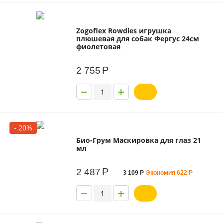
Zogoflex Rowdies игрушка
плюшевая для собак Фергус 24см
фиолетовая
Р
2 755
−
+
- 20%
Био-Грум Маскировка для глаз 21
мл
Р
2 487
3 109
Р
Экономия
622
Р
−
+