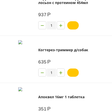
лосьон с протеином 454мл
Р
937
−
+
Когтерез-триммер д/собак
Р
635
−
+
Апоквел 16мг 1 таблетка
Р
351