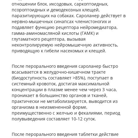
отношении блох, иксодовых, саркоптоидных,
псороптоидных и демодекозных клещей,
паразитирующих на собаках. Сароланер действует в
нервно-мышечных синапсах членистоногих и
подавляет функцию рецептора нейромедиатора,
гамма-аминомасляной кислоты (ГАМК) и
глутаматного рецептора, вызывая
неконтролируемую нейромышечную активность,
приводящую к гибели насекомых и клещей.
После перорального введения сароланер быстро
всасывается в желудочно-кишечном тракте
(биодоступность составляет >85%), поступает в
системный кровоток, достигая максимальной
концентрации в плазме менее чем через 3 часа,
проникает в большинство органов и тканей,
практически не метаболизируется, выводится из
организма в неизмененной форме,
преимущественно с желчью и фекалиями, период
полувыведения составляет 10-12 суток.
После перорального введения таблетки действие