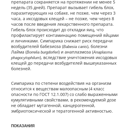
препарата сохраняется на протяжении не менее 5
недель (35 дней). Препарат вызывает гибель блох,
паразитирующих на собаке, не позже, чем через 3
часа, а иксодовых клещей – не позже, чем через 8
часов после введения лекарственного препарата.
Гибель блох происходит до откладки яиц, что
профилактирует контаминацию помещений яйцами
и личинками. Симпарика снижает риск передачи
возбудителей бабезиоза (
), болезни
Babesia canis
Лайма (
) и анаплазмоза (
Borrelia burgdorferi
Anaplasma
), вследствие уничтожения иксодовых
phagocytophilum
клещей до передачи возбудителей вышеуказанных
болезней.
Симпарика по степени воздействия на организм
относится к веществам малоопасным (4 класс
опасности по ГОСТ 12.1.007) со слабо выраженными
кумулятивными свойствами, в рекомендуемой дозе
не обладает мутагенной, канцерогенной,
эмбриотоксической и тератогенной активностью.
ПОКАЗАНИЯ