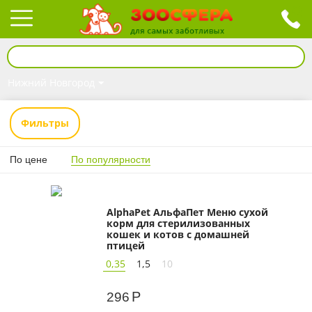
Нижний Новгород
Фильтры
По цене
По популярности
AlphaPet АльфаПет Меню сухой
корм для стерилизованных
кошек и котов с домашней
птицей
0,35
1,5
10
Р
296