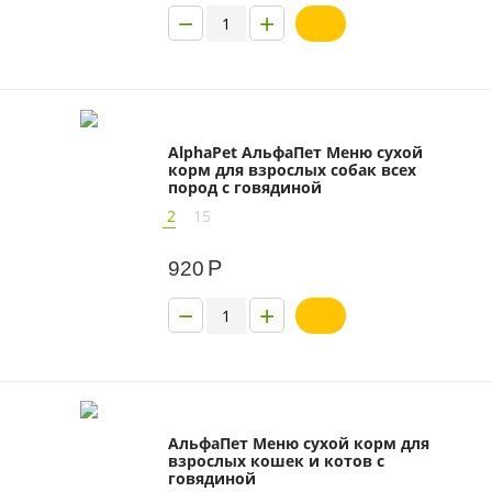
−
+
AlphaPet АльфаПет Меню сухой
корм для взрослых собак всех
пород с говядиной
2
15
Р
920
−
+
АльфаПет Меню сухой корм для
взрослых кошек и котов с
говядиной