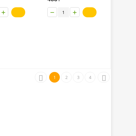
+
−
+
1
2
3
4