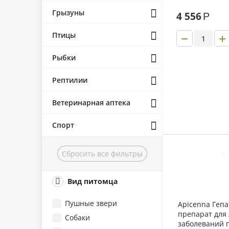
Грызуны
4 556
Р
−
+
Птицы
Рыбки
Рептилии
Ветеринарная аптека
Спорт
Сбросить все фильтры
Вид питомца
Пушные звери
Apicenna Геп
препарат для
Собаки
заболеваний 