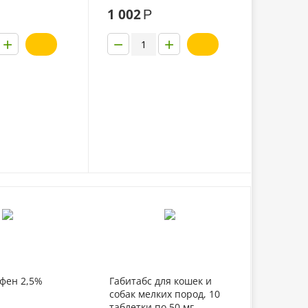
1 002
Р
+
−
+
фен 2,5%
Габитабс для кошек и
собак мелких пород, 10
таблетки по 50 мг