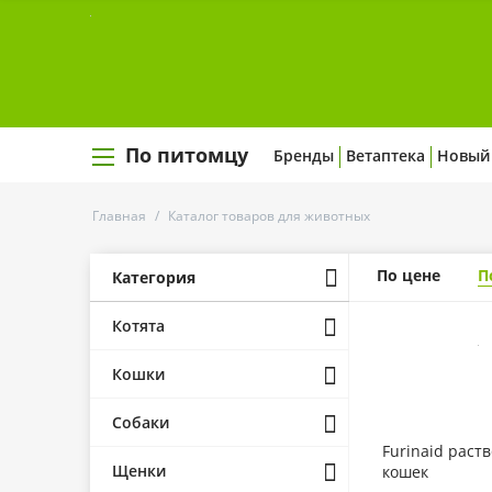
По питомцу
Бренды
Ветаптека
Новый
Главная
/
Каталог товаров для животных
По цене
П
Категория
Котята
Кошки
Собаки
Furinaid раст
Щенки
кошек