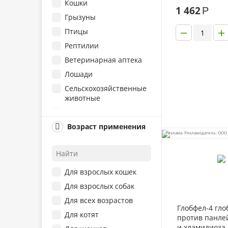
Кошки
различной эт
1 462
Р
животных 20м
Грызуны
−
+
Птицы
Рептилии
Ветеринарная аптека
Лошади
Сельскохозяйственные
животные
Рыбки
Возраст применения
Реклама. Рекламодатель: ООО 
Для взрослых кошек
Для взрослых собак
Для всех возрастов
Глобфел-4 гло
Для котят
против панле
и хламидиоза