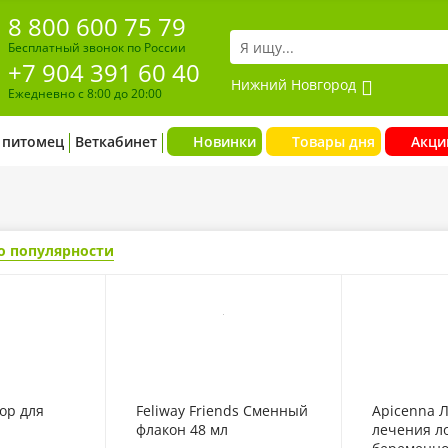
8 800 600 75 79
Бесплатный звонок по России
+7 904 391 60 40
Нижний Новгород
Ежедневно с 8:00 до 20:00
 питомец
Веткабинет
Новинки
Товары дня
Акци
о популярности
вор для
Feliway Friends Сменный
Apicenna Л
флакон 48 мл
лечения л