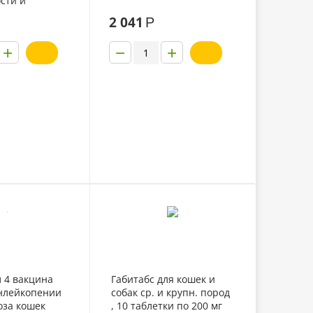
сти и
я лактации у
2 041
Р
+
−
+
 4 вакцина
Габитабс для кошек и
нлейкопении
собак ср. и крупн. пород
оза кошек
, 10 таблетки по 200 мг