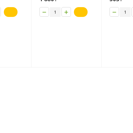
−
+
−