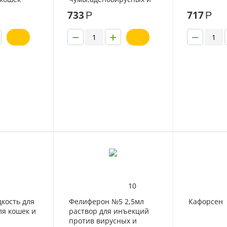
коронавирусных
733
717
Р
Р
энтеритов собак
−
+
−
10
дкость для
Фелиферон №5 2,5мл
Кафорсен
ля кошек и
раствор для инъекций
против вирусных и