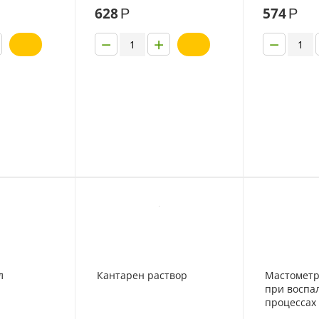
бактериальных
628
574
Р
Р
заболеваний кошек
−
+
−
л
Кантарен раствор
Мастометр
при воспа
процессах
дисфункци