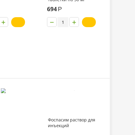
694
Р
+
−
+
Фоспасим раствор для
инъекций