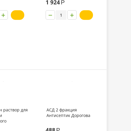
1 924
Р
амок
+
−
+
н раствор для
АСД 2 фракция
и
Антисептик Дорогова
ого
ия
488
Р