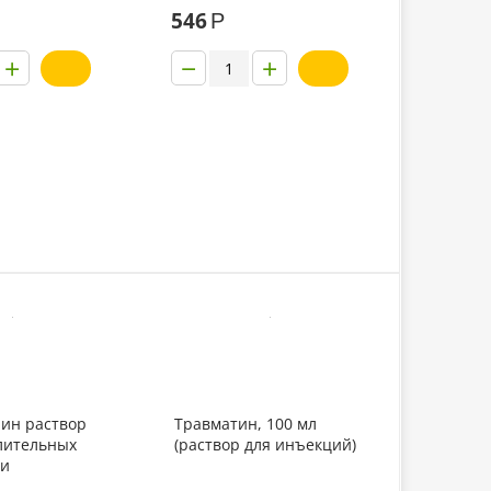
546
Р
+
−
+
ин раствор
Травматин, 100 мл
лительных
(раствор для инъекций)
 и
ях половой