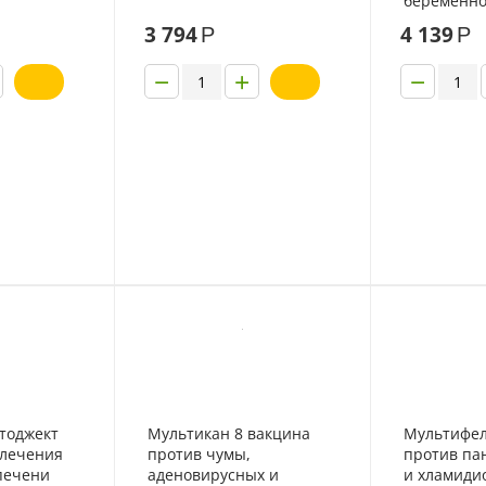
беременно
подавлени
3 794
4 139
Р
Р
сук
−
+
−
атоджект
Мультикан 8 вакцина
Мультифел
 лечения
против чумы,
против па
печени
аденовирусных и
и хламиди