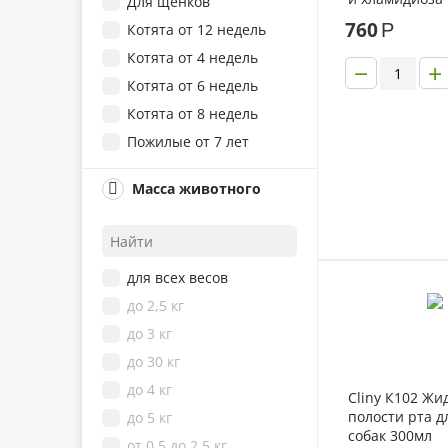
Для щенков
760
Р
Котята от 12 недель
Котята от 4 недель
−
+
Котята от 6 недель
Котята от 8 недель
Пожилые от 7 лет
Щенки от 12 недель
Масса животного
Щенки от 6 недель
Щенки от 8 недель
Для взрослых от 6 лет
для всех весов
Котята от 1 недели
до 2,5 кг
Котята от 10 месяцев
до 3 кг
Котята от 10 недель
до 30 кг
Котята от 2 недель
до 4 кг
Котята от 3 недель
Cliny К102 Жи
полости рта д
до 5 кг
Котята от 6 месяцев
собак 300мл
от 0,5 до 2,5 кг