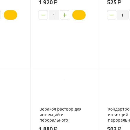
1 920
525
Р
Р
системы с
−
+
−
Веракол раствор для
Хондартро
инъекций и
инъекций 
перорального
пероральн
применения
применен
1 880
503
Р
Р