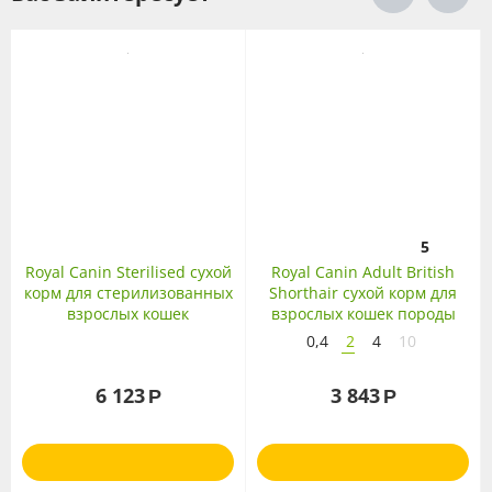
5
Royal Canin Sterilised сухой
Royal Canin Adult British
корм для стерилизованных
Shorthair сухой корм для
взрослых кошек
взрослых кошек породы
Британская
0,4
2
4
10
короткошерстная
6 123
3 843
Р
Р