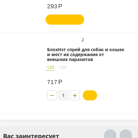
Р
293
2
БлохНэт спрей для собак и кошек
и мест их содержания от
внешних паразитов
125
150
Р
717
−
+
Вас заинтересует