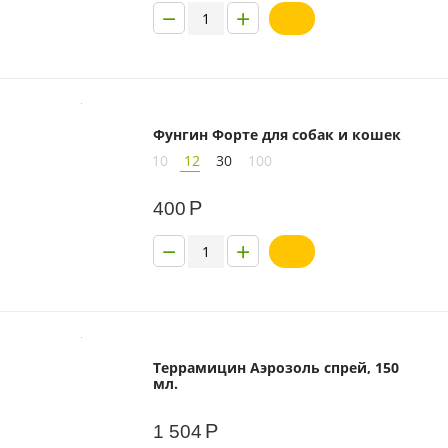
−
+
Фунгин Форте для собак и кошек
10
12
30
100
Р
400
−
+
Террамицин Аэрозоль спрей, 150
мл.
Р
1 504