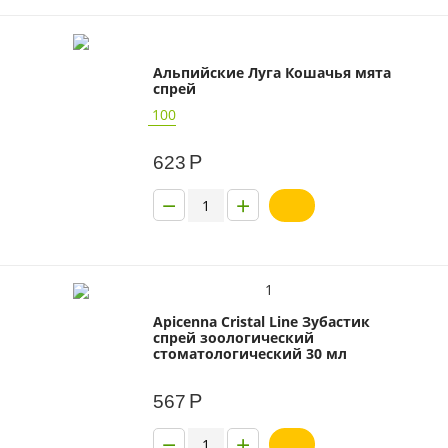
Альпийские Луга Кошачья мята
спрей
100
Р
623
−
+
1
Apicenna Cristal Line Зубастик
спрей зоологический
стоматологический 30 мл
Р
567
−
+