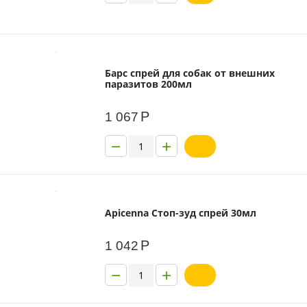
Барс спрей для собак от внешних
паразитов 200мл
Р
1 067
−
+
Apicenna Стоп-зуд спрей 30мл
Р
1 042
−
+