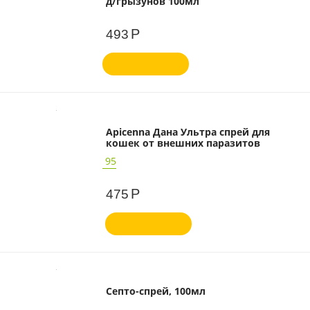
д/грызунов 100мл
Р
493
Apicenna Дана Ультра спрей для
кошек от внешних паразитов
95
Р
475
Септо-спрей, 100мл