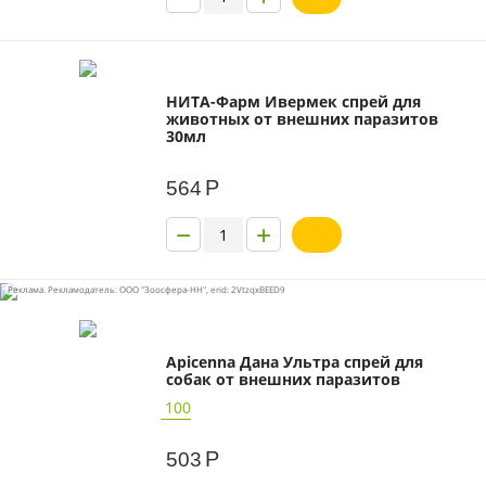
НИТА-Фарм Ивермек спрей для
животных от внешних паразитов
30мл
Р
564
−
+
Реклама. Рекламодатель: ООО "Зоосфера-НН", erid: 2VtzqxBEED9
Apicenna Дана Ультра спрей для
собак от внешних паразитов
100
Р
503