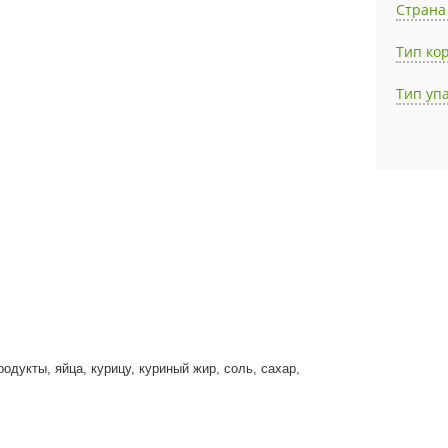
Страна
Тип ко
Тип уп
родукты, яйца, курицу, куриный жир, соль, сахар,