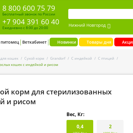
8 800 600 75 79
Бесплатный звонок по России
+7 904 391 60 40
Нижний Новгород
Ежедневно с 8:00 до 20:00
 питомец
Веткабинет
Новинки
Товары дня
Акци
 для кошек
/
Сухой корм
/
Grandorf
/
С индейкой
/
С птицей
/
зрослых кошек с индейкой и рисом
сухой корм для стерилизованных
й и рисом
Вес, Кг:
0,4
2