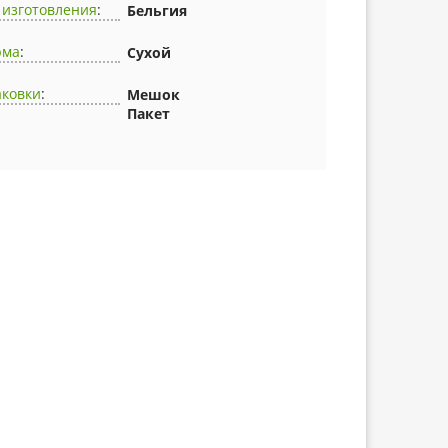
 изготовления
:
Бельгия
рма
:
Сухой
аковки
:
Мешок
Пакет