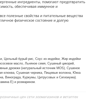
лергенные ингредиенты, помогают предотвратить
имость, обеспечивая иммунное и
все полезные свойства и питательные вещества
тличное физическое состояние и долгую
и, Цельный бурый рис, Соус из индейки, Жир индейки
ососевое масло, Льняное семя, Сушеный цикорий,
пивные дрожжи (натуральный источник MOS), Сушеное
ая клюква, Сушеная черника, Пищевые волокна, Юкка
на, Винограда, Куркумы, Цитрусовых и Сигизиума).
амина Е) и розмарином.
 розничных цен сети зоомагазинов и ветаптек