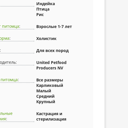
Индейка
Птица
Рис
т питомца
:
Взрослые 1-7 лет
корма
:
Холистик
:
Для всех пород
одитель:
United Petfood
Producers NV
 питомца
:
Все размеры
Карликовый
Малый
Средний
Крупный
альные
Кастрация и
ния
:
стерилизация