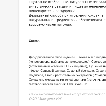
Тщательно отобранные, натуральные гипоал
аллергические реакции и пищевую неперенос
пищеварительное здоровье.
Деликатный способ приготовления сохраняет 
натуральных ингредиентов и обеспечивают о
здоровую жизнь питомца.
Состав:
Дегидрированное мясо индейки, Свежее мясо индейк
(консервированный смесью токоферолов), Свежее л
(естественный источник FOS и инулина), Сушеные 
яблоко, Сушеный шпинат, Сушеный брокколи, Сушен
Шидигера, Смесь растительных экстрактов (Розмари
Сохранено смешанными токоферолами (источник вит
Метаболическая энергия: 4,083 ккал / кг
Цены интернет-магазина могут отличаться от
ООО "Зоосфера-НН"