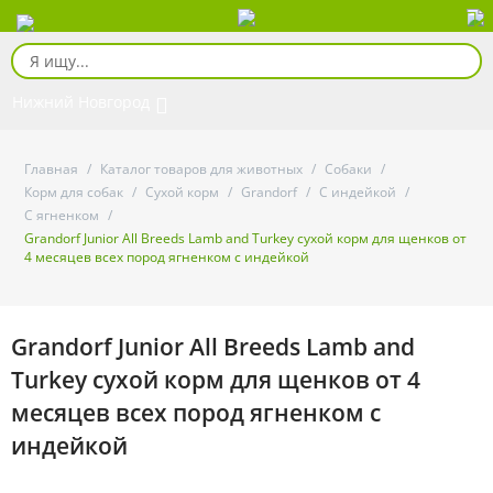
Нижний Новгород
Главная
/
Каталог товаров для животных
/
Собаки
/
Корм для собак
/
Сухой корм
/
Grandorf
/
С индейкой
/
С ягненком
/
Grandorf Junior All Breeds Lamb and Turkey сухой корм для щенков от
4 месяцев всех пород ягненком с индейкой
Grandorf Junior All Breeds Lamb and
Turkey сухой корм для щенков от 4
месяцев всех пород ягненком с
индейкой