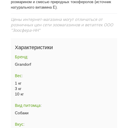
розмарином и смесью природных токоферолов (источник
натурального витамина Е).
Цены интернет-магазина могут отличаться от
розничных цен сети зоомагазинов и ветаптек ООО
"Зоосфера-НН"
Характеристики
Бренд
:
Grandorf
Вес
:
1 кг
3 кг
10 кг
Вид питомца
:
Собаки
Вкус
: