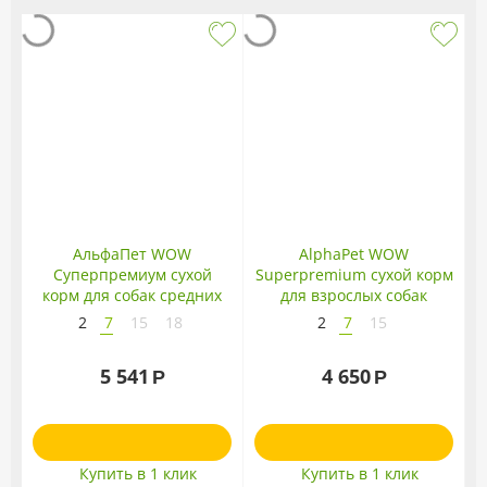
АльфаПет WOW
AlphaPet WOW
Суперпремиум сухой
Superpremium сухой корм
корм для собак средних
для взрослых собак
пород с ягненком и
средних пород с
2
7
15
18
2
7
15
бурым рисом
говядиной и сердцем
Чувствительное
5 541
4 650
Р
Р
Пищеварение
Купить в 1 клик
Купить в 1 клик