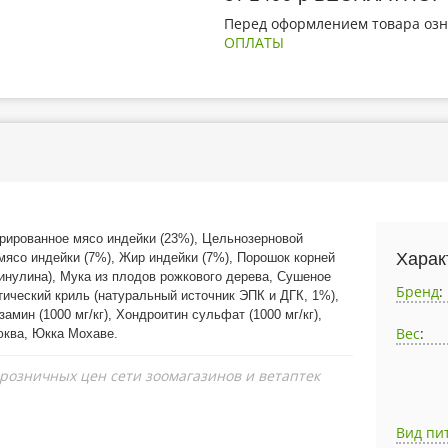
Перед оформлением товара озн
ОПЛАТЫ
дрированное мясо индейки (23%), Цельнозерновой
Харак
мясо индейки (7%), Жир индейки (7%), Порошок корней
инулина), Мука из плодов рожкового дерева, Сушеное
Бренд
:
ический криль (натуральный источник ЭПК и ДГК, 1%),
мин (1000 мг/кг), Хондроитин сульфат (1000 мг/кг),
Вес
:
юква, Юкка Мохаве.
 розничных цен сети зоомагазинов и ветаптек
Вид пи