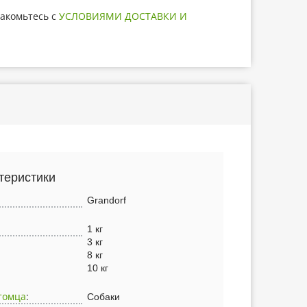
акомьтесь с
УСЛОВИЯМИ ДОСТАВКИ И
теристики
Grandorf
1 кг
3 кг
8 кг
10 кг
томца
:
Собаки