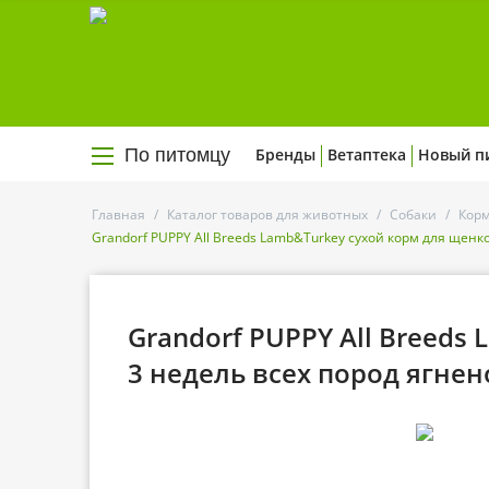
По питомцу
Бренды
Ветаптека
Новый п
Главная
/
Каталог товаров для животных
/
Собаки
/
Корм
Grandorf PUPPY All Breeds Lamb&Turkey сухой корм для щенк
Grandorf PUPPY All Breeds
3 недель всех пород ягнен