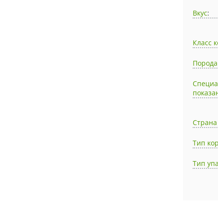
Вкус
:
Класс 
Порода
Специ
показа
Страна
Тип ко
Тип уп