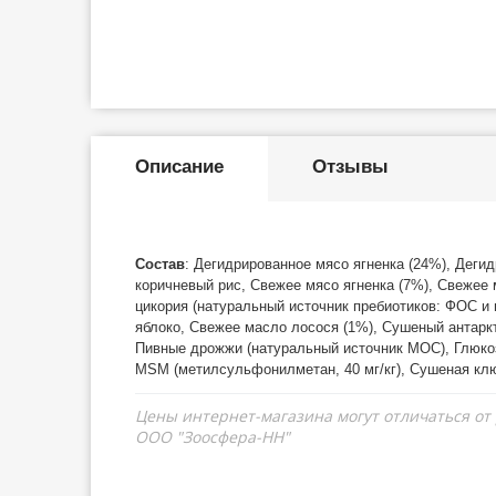
Описание
Отзывы
Состав
: Дегидрированное мясо ягненка (24%), Деги
коричневый рис, Свежее мясо ягненка (7%), Свежее 
цикория (натуральный источник пребиотиков: ФОС и 
яблоко, Свежее масло лосося (1%), Сушеный антаркт
Пивные дрожжи (натуральный источник МОС), Глюкоза
MSM (метилсульфонилметан, 40 мг/кг), Сушеная кл
Цены интернет-магазина могут отличаться от
ООО "Зоосфера-НН"