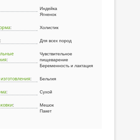
Индейка
Ягненок
корма
:
Холистик
:
Для всех пород
альные
Чувствительное
ния
:
пищеварение
Беременность и лактация
 изготовления
:
Бельгия
рма
:
Сухой
аковки
:
Мешок
Пакет