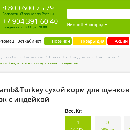
8 800 600 75 79
Бесплатный звонок по России
+7 904 391 60 40
Нижний Новгород
Ежедневно с 8:00 до 20:00
итомец
Веткабинет
Новинки
Товары дня
Акции
 для собак
/
Сухой корм
/
Grandorf
/
С индейкой
/
С ягненком
/
ов от 3 недель всех пород ягненок с индейкой
 Lamb&Turkey сухой корм для щенков
ок с индейкой
Вес, Кг:
1
3
1782 ₽/кг
1404 ₽/кг