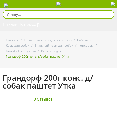
Нижний Новгород
Главная
/
Каталог товаров для животных
/
Собаки
/
Корм для собак
/
Влажный корм для собак
/
Консервы
/
Grandorf
/
С уткой
/
Всех пород
/
Грандорф 200г конс. д/собак паштет Утка
Грандорф 200г конс. д/
собак паштет Утка
0 Отзывов