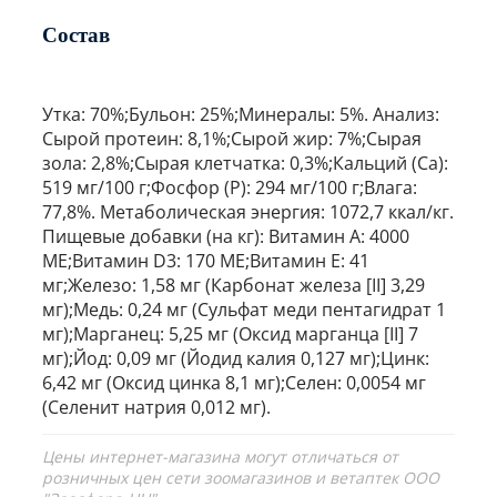
Состав
Утка: 70%;Бульон: 25%;Минералы: 5%. Анализ:
Сырой протеин: 8,1%;Сырой жир: 7%;Сырая
зола: 2,8%;Сырая клетчатка: 0,3%;Кальций (Ca):
519 мг/100 г;Фосфор (P): 294 мг/100 г;Влага:
77,8%. Метаболическая энергия: 1072,7 ккал/кг.
Пищевые добавки (на кг): Витамин A: 4000
МЕ;Витамин D3: 170 МЕ;Витамин E: 41
мг;Железо: 1,58 мг (Карбонат железа [II] 3,29
мг);Медь: 0,24 мг (Сульфат меди пентагидрат 1
мг);Марганец: 5,25 мг (Оксид марганца [II] 7
мг);Йод: 0,09 мг (Йодид калия 0,127 мг);Цинк:
6,42 мг (Оксид цинка 8,1 мг);Селен: 0,0054 мг
(Селенит натрия 0,012 мг).
Цены интернет-магазина могут отличаться от
розничных цен сети зоомагазинов и ветаптек ООО