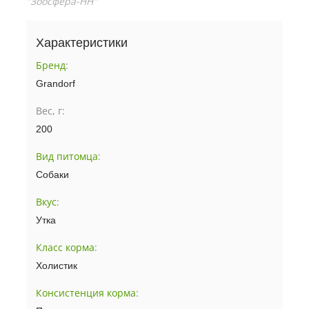
"Зоосфера-НН"
Характеристики
Бренд
:
Grandorf
Вес, г:
200
Вид питомца
:
Собаки
Вкус
:
Утка
Класс корма
:
Холистик
Консистенция корма
: