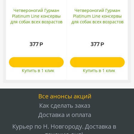
Четвероногий Гурман
Четвероногий Гурман
Platinum Line консервы
Platinum Line консервы
для собак всех возрастов
для собак всех возрастов
и пород с куриными
и пород с куриными
желудочками в желе
сердечками в желе 240гр
240гр
377
377
Р
Р
Купить в 1 клик
Купить в 1 клик
Все анонсы акций
Как сделать заказ
Доставка и оплата
Курьер по Н. Новгороду. Доставка в