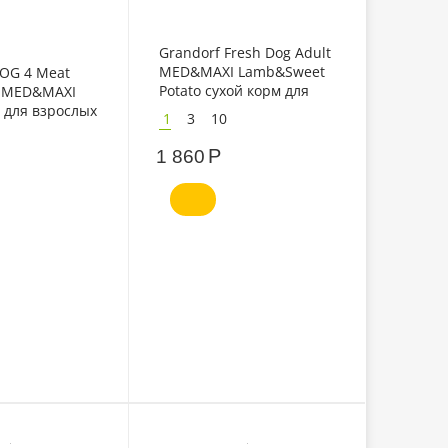
Grandorf Fresh Dog Adult
MED&MAXI Lamb&Sweet
DOG 4 Meat
Potato сухой корм для
 MED&MAXI
собак средних и крупных
 для взрослых
1
3
10
пород свежее мясо
них и
ягненка с бататом
род, 4 мяса с
Р
1 860
ами