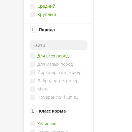
Избыточный вес
Средний
Морковь
Кожа и шерсть
Крупный
Овсянка
Период восстановления
Перепелка
Полость рта и зубы
Порода
Потрошки
Рост и развитие
Рубец
Сердце
Для всех пород
Томаты
Для малых пород
Тыква
Йоркширский терьер
Фазан
Лабрадор-ретривер
Черника
Мопс
Яблоко
Померанский шпиц
Такса
Класс корма
Французский бульдог
Чихуахуа
Холистик
Супер-премиум