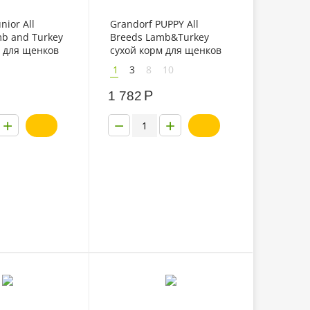
nior All
Grandorf PUPPY All
b and Turkey
Breeds Lamb&Turkey
м для щенков
сухой корм для щенков
ев всех пород
от 3 недель всех пород
1
3
8
10
с индейкой
ягненок с индейкой
Р
1 782
+
−
+