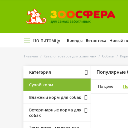
По питомцу
Бренды
Ветаптека
Новый п
Главная
/
Каталог товаров для животных
/
Собаки
/
Корм
Популярные 
Категория
Сухой корм
По цене
По
Влажный корм для собак
Ветеринарные корма для
собак
Заменитель молока для