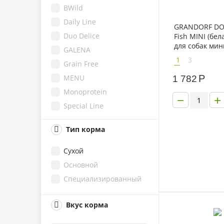
BWild
Blitz
Daily Line
Gemon
GRANDORF DO
Duo Delice
Fish MINI (бе
Родные Корма
для собак мин
GALENA
1
3
Grain Free
MENU
Р
1 782
Monoprotein
−
+
Special Line
Speciality Line
Тип корма
Superpremium
WOW Superpremium
Сухой
Основной
Специализированный
Вкус корма