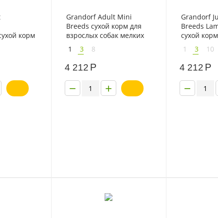
t
Grandorf Adult Mini
Grandorf Ju
Breeds сухой корм для
Breeds Lam
сухой корм
взрослых собак мелких
сухой кор
собак
пород с ягненком и
от 4 месяц
1
3
8
1
3
10
упных
индейкой
ягненком 
ком и
Р
Р
4 212
4 212
−
+
−
- 7%