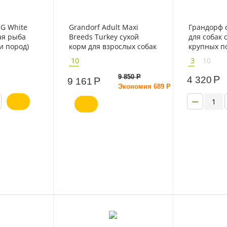
G White
Grandorf Adult Maxi
Грандорф 
лая рыба
Breeds Turkey сухой
для собак 
и пород)
корм для взрослых собак
крупных по
крупных пород с
индейкой
10
3
10
индейкой
9 850
Р
Р
4 320
Р
9 161
Экономия
689
Р
−