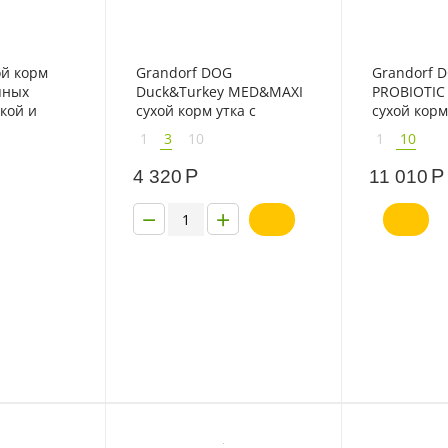
ой корм
Grandorf DOG
Grandorf 
пных
Duck&Turkey MED&MAXI
PROBIOTIC
кой и
сухой корм утка с
сухой корм
индейкой для собак
собак сред
1
3
10
1
10
средних и крупных
крупных по
пород
пробиотик
Р
Р
4 320
11 010
−
+