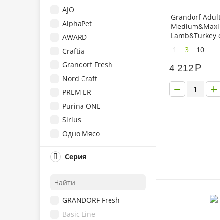
AJO
Grandorf Adul
AlphaPet
Medium&Maxi
Lamb&Turkey 
AWARD
для взрослых 
1
3
10
Craftia
средних и кр
пород с ягнен
Grandorf Fresh
Р
4 212
индейкой
Nord Craft
−
+
PREMIER
Purina ONE
Sirius
Одно Мясо
Royal Canin
Серия
Eukanuba
Hill's
Purina Pro Plan
GRANDORF Fresh
Monge
Basic Line
Best Dinner