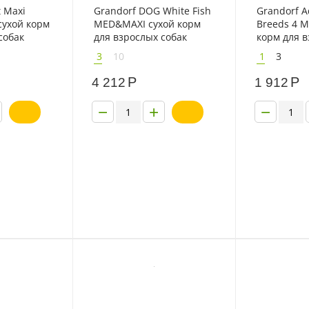
t Maxi
Grandorf DOG White Fish
Grandorf A
сухой корм
MED&MAXI сухой корм
Breeds 4 M
собак
для взрослых собак
корм для в
д с
средних и крупных
мелких пор
3
10
1
3
ндейкой
пород с белой рыбой
Р
Р
4 212
1 912
−
+
−