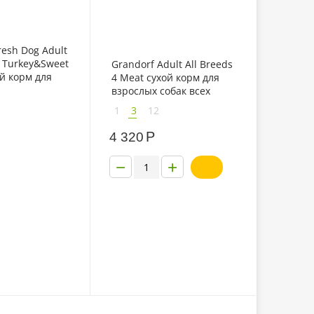
resh Dog Adult
Turkey&Sweet
Grandorf Adult All Breeds
ой корм для
4 Meat сухой корм для
них и
взрослых собак всех
ород свежее
пород 4 мяса
1
3
12
ки с бататом
Р
4 320
−
+