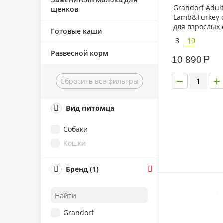
Grandorf Adul
щенков
Lamb&Turkey 
для взрослых 
Готовые каши
крупных поро
3
10
ягненком и и
Развесной корм
Р
10 890
−
+
Сбросить все фильтры
Вид питомца
Собаки
Кошки
Бренд (1)
Grandorf