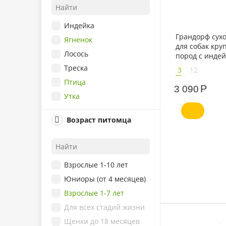
Индейка
Грандорф сух
Ягненок
для собак кру
Лосось
пород с индей
рисом
Треска
3
12
Птица
Р
3 090
Утка
Кабан
Возраст питомца
Рыба
Мясо
Кролик
Взрослые 1-10 лет
Рис
Юниоры (от 4 месяцев)
Сельдь
Взрослые 1-7 лет
Алоэ Вера
Для всех стадий жизни
Брусника
Щенки до 18 месяцев
Пшеница