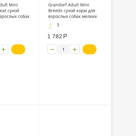
dult Mini
Grandorf Adult Mini
eat сухой
Breeds сухой корм для
зрослых собак
взрослых собак мелких
од 4 мяса
пород с индейкой и
1
3
рисом
Р
1 782
+
−
+