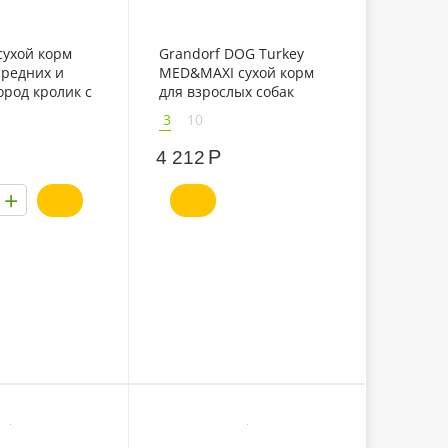
сухой корм
Grandorf DOG Turkey
средних и
MED&MAXI сухой корм
род кролик с
для взрослых собак
средних и крупных
3
10
пород с индейкой
Р
4 212
+