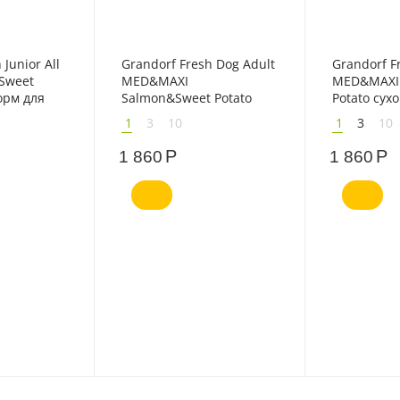
 Junior All
Grandorf Fresh Dog Adult
Grandorf F
Sweet
MED&MAXI
MED&MAXI 
орм для
Salmon&Sweet Potato
Potato сух
есяцев
сухой корм для собак
собак сред
1
3
10
1
3
10
ежее мясо
средних и крупных
крупных п
атом
пород свежее филе
мясо индей
Р
Р
1 860
1 860
лосося с бататом