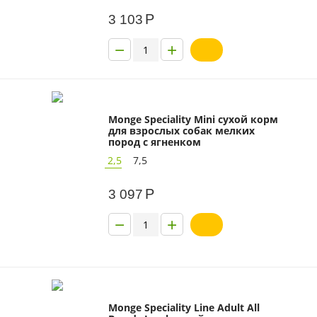
Р
3 103
−
+
Monge Speciality Mini сухой корм
для взрослых собак мелких
пород с ягненком
2,5
7,5
Р
3 097
−
+
Monge Speciality Line Adult All