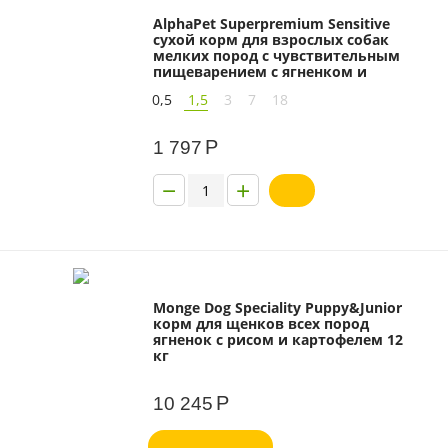
AlphaPet Superpremium Sensitive
сухой корм для взрослых собак
мелких пород с чувствительным
пищеварением с ягненком и
рисом
0,5
1,5
3
7
18
Р
1 797
−
+
Monge Dog Speciality Puppy&Junior
корм для щенков всех пород
ягненок с рисом и картофелем 12
кг
Р
10 245