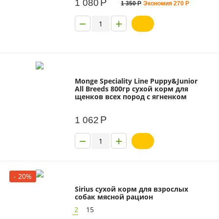
Р
1 080
1 350
Р
Экономия
270
Р
−
+
Monge Speciality Line Puppy&Junior
All Breeds 800гр сухой корм для
щенков всех пород с ягненком
Р
1 062
−
+
- 20%
Sirius сухой корм для взрослых
собак мясной рацион
2
15