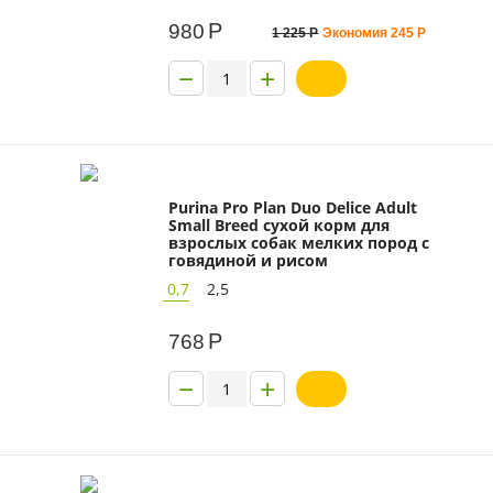
Р
980
1 225
Р
Экономия
245
Р
−
+
Purina Pro Plan Duo Delice Adult
Small Breed сухой корм для
взрослых собак мелких пород с
говядиной и рисом
0,7
2,5
Р
768
−
+