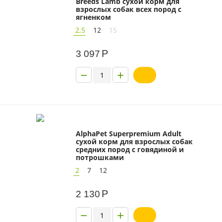
Breeds Lamb сухой корм для
взрослых собак всех пород с
ягненком
2,5
12
15
Р
3 097
−
+
AlphaPet Superpremium Adult
сухой корм для взрослых собак
средних пород с говядиной и
потрошками
2
7
12
Р
2 130
−
+