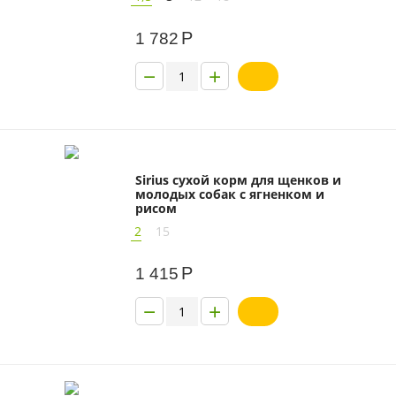
Р
1 782
−
+
Sirius сухой корм для щенков и
молодых собак с ягненком и
рисом
2
15
Р
1 415
−
+