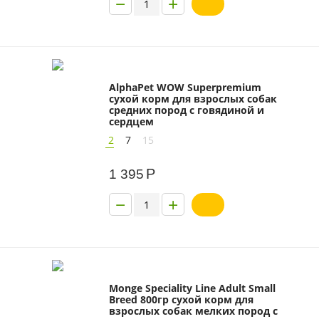
−
+
AlphaPet WOW Superpremium
сухой корм для взрослых собак
средних пород с говядиной и
сердцем
2
7
15
Р
1 395
−
+
Monge Speciality Line Adult Small
Breed 800гр сухой корм для
взрослых собак мелких пород с