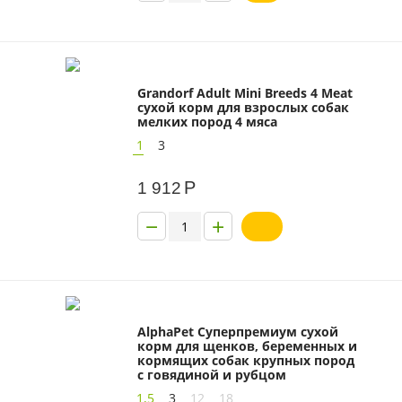
Grandorf Adult Mini Breeds 4 Meat
сухой корм для взрослых собак
мелких пород 4 мяса
1
3
Р
1 912
−
+
AlphaPet Суперпремиум сухой
корм для щенков, беременных и
кормящих собак крупных пород
с говядиной и рубцом
1,5
3
12
18