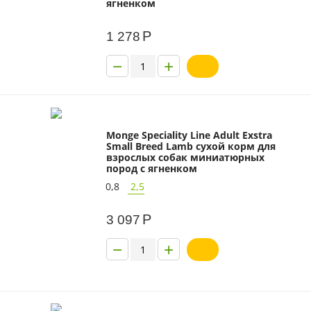
ягненком
Р
1 278
−
+
Monge Speciality Line Adult Exstra
Small Breed Lamb сухой корм для
взрослых собак миниатюрных
пород с ягненком
0,8
2,5
Р
3 097
−
+