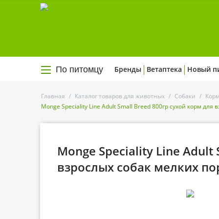
По питомцу
Бренды
Ветаптека
Новый п
Главная
/
Каталог товаров для животных
/
Собаки
/
Корм
Monge Speciality Line Adult Small Breed 800гр сухой корм для
Monge Speciality Line Adult
взрослых собак мелких по