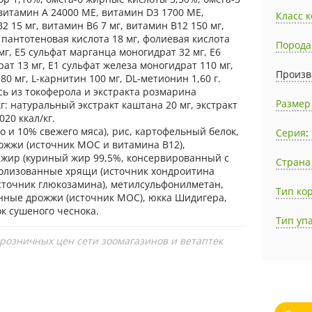
витамин А 24000 МЕ, витамин D3 1700 МЕ,
Класс 
2 15 мг, витамин В6 7 мг, витамин В12 150 мг,
, пантотеновая кислота 18 мг, фолиевая кислота
Порода
 мг, Е5 сульфат марганца моногидрат 32 мг, Е6
рат 13 мг, Е1 сульфат железа моногидрат 110 мг,
Произв
80 мг, L-карнитин 100 мг, DL-метионин 1,60 г.
сь из токоферола и экстракта розмарина
Размер
: натуральный экстракт каштана 20 мг, экстракт
20 ккал/кг.
о и 10% свежего мяса), рис, картофельный белок,
Серия
:
рожжи (источник МОС и витамина B12),
жир (куриный жир 99,5%, консервированный с
Страна
олизованные хрящи (источник хондроитина
сточник глюкозамина), метилсульфонилметан,
Тип ко
анные дрожжи (источник МОС), юкка Шидигера,
к сушеного чеснока.
Тип уп
 розничных цен сети зоомагазинов и ветаптек