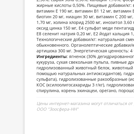
жирные кислоты 0,50%. Пищевые добавки/кг: 
витамин Е 190 мг, витамин В1 12 мг, витамин В
биотин 20 мг, ниацин 30 мг, витамин С 200 мг
1,70 мг, холина хлорид 2500 мг, инозитол 3,60
оксид цинка 150 мг, Е4 сульфат меди пентагид
Е8 селенит натрия 0,20 мг, Е2 йодат кальция 1,
Технологические добавки/кг: натуральная сме
обыкновенного. Органолептические добавки/кг
артишока 300 мг. Энергетическая ценность: 4 0
Ингредиенты
: ягненок (30% дегидрированног
кукуруза, сухая свекольная пульпа, пивные д
гидролизованный животный белок, животный 
помощью натуральных антиоксидантов), гидр
сульфата), гидролизованные ракообразные (и
КОС (ксилоолигосахариды 3 г/кг), гидролизов
спирулина, корень эхинацеи, орегано, порошо
Цены интернет-магазина могут отличаться от
ООО "Зоосфера-НН"