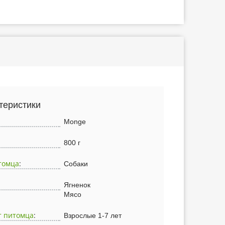
теристики
Monge
800 г
томца
:
Собаки
Ягненок
Мясо
т питомца
:
Взрослые 1-7 лет