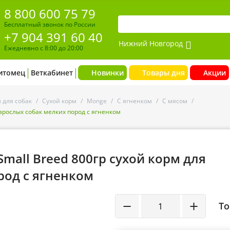
8 800 600 75 79
Бесплатный звонок по России
+7 904 391 60 40
Нижний Новгород
Ежедневно с 8:00 до 20:00
итомец
Веткабинет
Новинки
Товары дня
Акции
 для собак
/
Сухой корм
/
Monge
/
С ягненком
/
С мясом
/
 взрослых собак мелких пород с ягненком
 Small Breed 800гр сухой корм для
род с ягненком
−
+
То