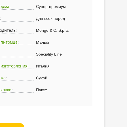
корма
:
Супер-премиум
:
Для всех пород
одитель:
Monge & C. S.p.a.
 питомца
:
Малый
Speciality Line
 изготовления
:
Италия
рма
:
Сухой
аковки
:
Пакет