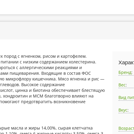
х пород с ягненком, рисом и картофелем.
 питании с низким содержанием холестерина.
Харак
ороться с аллергическими реакциями и
Бренд
:
емами пищеварения. Входящие в состав ФОС
ую микрофлору кишечника. Мясо ягненка и рис —
углеводов. Высокое содержание
Вес
:
кислот, цинка и биотина обеспечивает блестящую
н, хондроитин и МСМ благотворно влияют на
Вид пи
, помогают предотвратить возникновение
Вкус
:
ырые масла и жиры 14,00%, сырая клетчатка
Возрас
ор 1,10%, омега-6 жирные кислоты 3,50%, омега-3