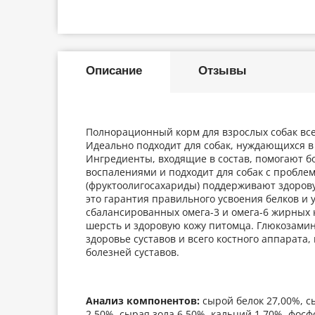
Описание
Отзывы
Полнорационный корм для взрослых собак все
Идеально подходит для собак, нуждающихся в
Ингредиенты, входящие в состав, помогают б
воспалениями и подходит для собак с пробл
(фруктоолигосахариды) поддерживают здоров
это гарантия правильного усвоения белков и 
сбалансированных омега-3 и омега-6 жирных 
шерсть и здоровую кожу питомца. Глюкозами
здоровье суставов и всего костного аппарата
болезней суставов.
Анализ компонентов:
сырой белок 27,00%, с
2,50%, сырая зола 6,50%, кальций 1,70%, фосф