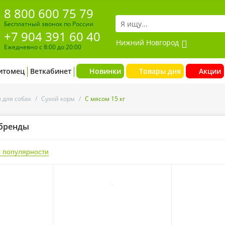
8 800 600 75 79
Бесплатный звонок по России
+7 904 391 60 40
Нижний Новгород
Ежедневно с 8:00 до 20:00
итомец
Веткабинет
Новинки
Товары дня
Акции
 для собак
/
Сухой корм
/
С мясом 15 кг
бренды
 популярности