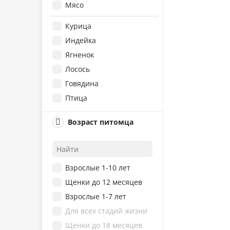
Мясо
Курица
Индейка
Ягненок
Лосось
Говядина
Птица
Тунец
Возраст питомца
Утка
Рыба
Овощи
Взрослые 1-10 лет
Рис
Щенки до 12 месяцев
Сердце
Взрослые 1-7 лет
Алоэ Вера
Для всех стадий жизни
Брусника
Щенки до 18 месяцев
Пшеница