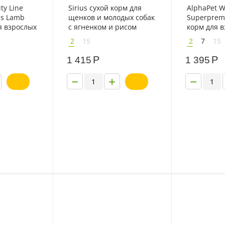
ty Line
Sirius сухой корм для
AlphaPet 
ds Lamb
щенков и молодых собак
Superprem
я взрослых
с ягненком и рисом
корм для в
род с
средних по
2
15
2
7
15
говядиной
Р
Р
1 415
1 395
−
+
−
- 20%