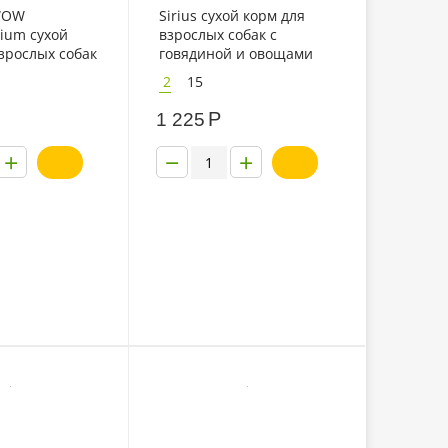
WOW
Sirius сухой корм для
ium сухой
взрослых собак с
зрослых собак
говядиной и овощами
род с
2
15
 и сердцем
Р
1 225
+
−
+