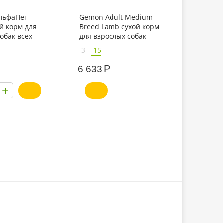
АльфаПет
Gemon Adult Medium
й корм для
Breed Lamb сухой корм
обак всех
для взрослых собак
вядиной
средних пород с
3
15
ягненком
Р
6 633
+