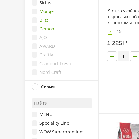
Sirius
Sirius сухой к
Monge
взрослых соба
Blitz
ягненком и р
Gemon
2
15
AJO
Р
1 225
AWARD
−
+
Craftia
Grandorf Fresh
Nord Craft
PREMIER
Серия
Purina ONE
Одно Мясо
Royal Canin
MENU
Eukanuba
Speciality Line
Hill's
WOW Superpremium
Purina Pro Plan