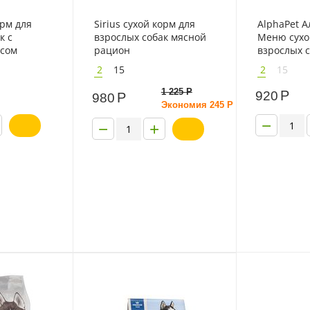
орм для
Sirius сухой корм для
AlphaPet 
к с
взрослых собак мясной
Меню сухо
исом
рацион
взрослых с
пород с го
2
15
2
15
1 225
Р
Р
920
Р
980
Экономия
245
Р
−
−
+
- 20%