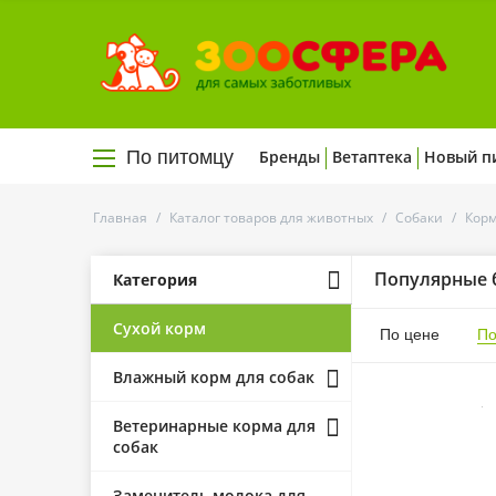
По питомцу
Бренды
Ветаптека
Новый п
Главная
/
Каталог товаров для животных
/
Собаки
/
Корм
Популярные 
Категория
Сухой корм
По цене
По
Влажный корм для собак
Ветеринарные корма для
собак
Заменитель молока для