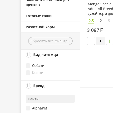
Monge Speciali
щенков
Adult All Bree
сухой корм дл
Готовые каши
собак всех по
2,5
12
15
ягненком
Развесной корм
Р
3 097
−
+
Сбросить все фильтры
Вид питомца
Собаки
Кошки
Бренд
AlphaPet