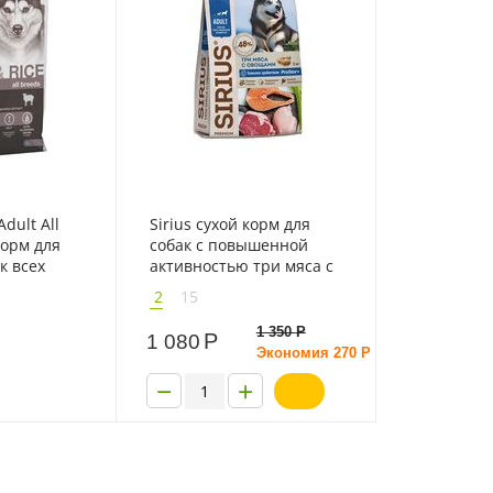
Adult All
Sirius сухой корм для
корм для
собак с повышенной
к всех
активностью три мяса с
нком и
овощами
2
15
1 350
Р
Р
1 080
Экономия
270
Р
−
+