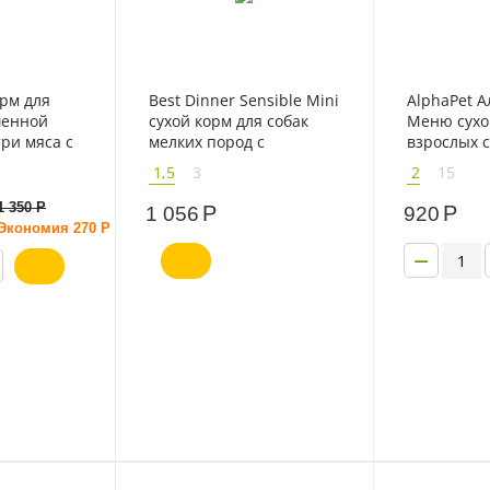
орм для
Best Dinner Sensible Mini
AlphaPet 
шенной
сухой корм для собак
Меню сухо
ри мяса с
мелких пород с
взрослых с
чувствительным
пород с го
1,5
3
2
15
пищеварением ягненок
с томатами
1 350
Р
Р
Р
1 056
920
Экономия
270
Р
−