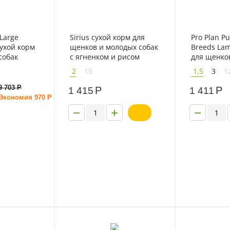
 Large
Sirius сухой корм для
Pro Plan 
ухой корм
щенков и молодых собак
Breeds Lam
собак
с ягненком и рисом
для щенко
д мощного
пород с яг
2
15
1,5
3
1
 с
9 703
Р
Р
Р
1 415
1 411
Экономия
970
Р
−
+
−