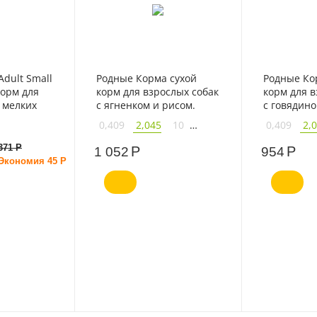
 Adult Small
Родные Корма сухой
Родные Ко
корм для
корм для взрослых собак
корм для в
 мелких
с ягненком и рисом.
с говядино
ком
0,409
2,045
10
0,409
2,
16,38
16,38
371
Р
Р
Р
1 052
954
Экономия
45
Р