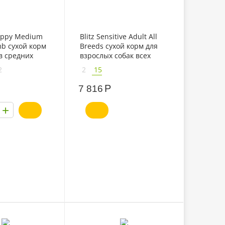
Puppy Medium
Blitz Sensitive Adult All
b сухой корм
Breeds сухой корм для
в средних
взрослых собак всех
ненком
поород с ягненком и
2
2
15
рисом
Р
7 816
+