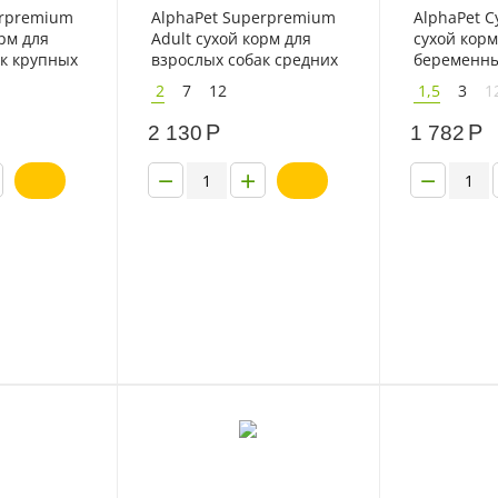
erpremium
AlphaPet Superpremium
AlphaPet 
орм для
Adult сухой корм для
сухой корм
ак крупных
взрослых собак средних
беременны
а с
пород с говядиной и
кормящих 
2
7
12
1,5
3
1
потрошками
крупных п
говядиной
Р
Р
2 130
1 782
−
+
−