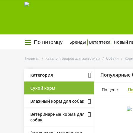
По питомцу
Бренды
Ветаптека
Новый п
Главная
/
Каталог товаров для животных
/
Собаки
/
Корм
Популярные 
Категория
Сухой корм
По цене
По
Влажный корм для собак
Ветеринарные корма для
собак
Заменитель молока для