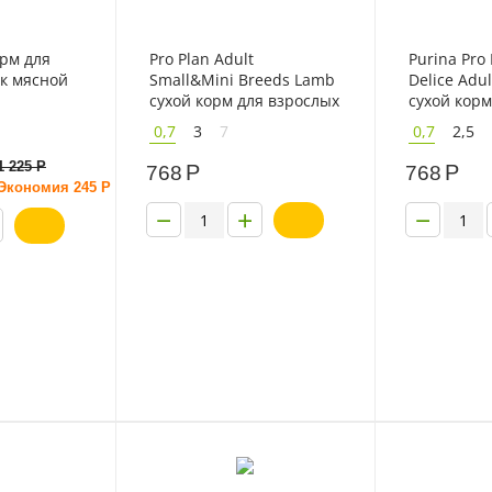
орм для
Pro Plan Adult
Purina Pro
ак мясной
Small&Mini Breeds Lamb
Delice Adul
сухой корм для взрослых
сухой корм
собак мелких пород с
собак мелк
0,7
3
7
0,7
2,5
ягненком
говядиной
1 225
Р
Р
Р
768
768
Экономия
245
Р
−
+
−