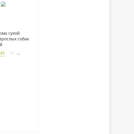
рма сухой
зрослых собак
й
045
10