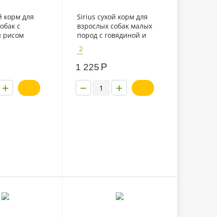
й корм для
Sirius сухой корм для
обак с
взрослых собак малых
и рисом
пород с говядиной и
рисом
2
Р
1 225
+
−
+