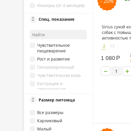
- 20%
Юниоры (от 4 месяцев)
Телятина
Пожилые от 7 лет
Свинина
Спец. показания
Баранина
Sirius сухой к
Брокколи
собак с повы
активностью т
Водоросли
овощами
Чувствительное
2
15
Гранат
пищеварение
Гречка
Р
1 080
Рост и развитие
Груша
Гипоаллергенный
−
+
Картофель
Чувствительная кожа
Морковь
Кастрация и
Овсянка
стерилизация
Потрошки
Аллергия
Размер питомца
Рис
Беременность и
лактация
Все размеры
Рубец
МКБ (моче-каменная
Карликовый
Сердце
болезнь)
Малый
Томаты