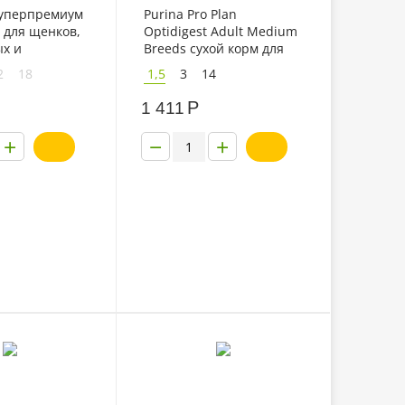
Суперпремиум
Purina Pro Plan
 для щенков,
Optidigest Adult Medium
х и
Breeds сухой корм для
собак
взрослых собак средних
2
18
1,5
3
14
ород с
пород с ягненком
 и рубцом
Р
1 411
+
−
+