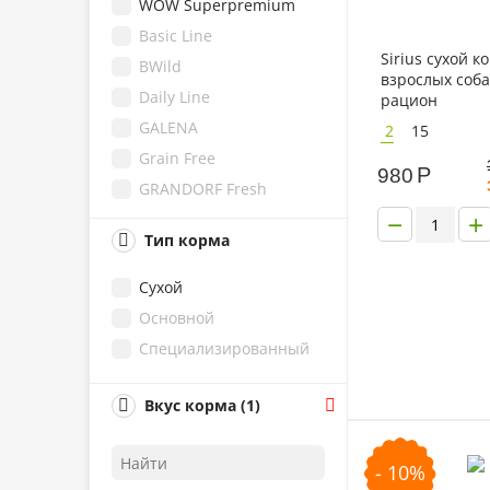
WOW Superpremium
Grandorf
Basic Line
Monge
Sirius сухой к
BWild
Gemon
взрослых соб
Daily Line
рацион
GALENA
2
15
Grain Free
Р
980
GRANDORF Fresh
−
+
Monoprotein
Тип корма
Special Line
Speciality Line
Сухой
Основной
Специализированный
Вкус корма (1)
- 10%