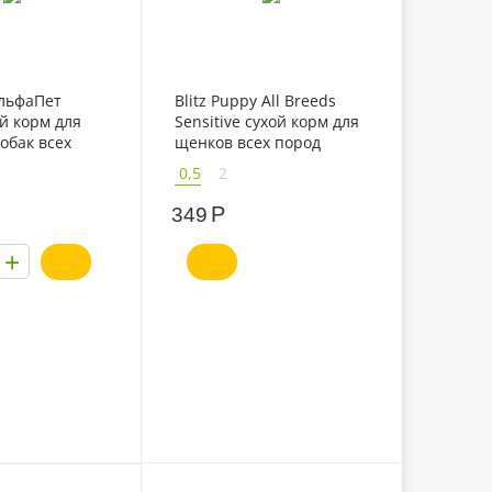
АльфаПет
Blitz Puppy All Breeds
й корм для
Sensitive сухой корм для
обак всех
щенков всех пород
вядиной
ягненок, рис
0,5
2
Р
349
+