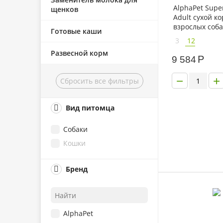
AlphaPet Sup
щенков
Adult сухой к
взрослых соб
Готовые каши
пород говядин
3
12
потрошками
Развесной корм
Р
9 584
−
+
Сбросить все фильтры
Вид питомца
Собаки
Кошки
Бренд
AlphaPet