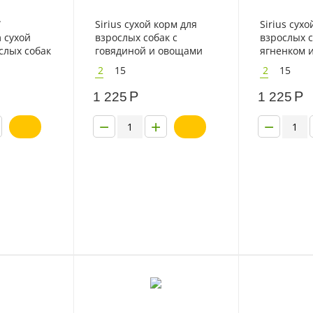
W
Sirius сухой корм для
Sirius сухо
 сухой
взрослых собак с
взрослых с
слых собак
говядиной и овощами
ягненком 
 с
2
15
2
15
сердцем
Р
Р
1 225
1 225
−
+
−