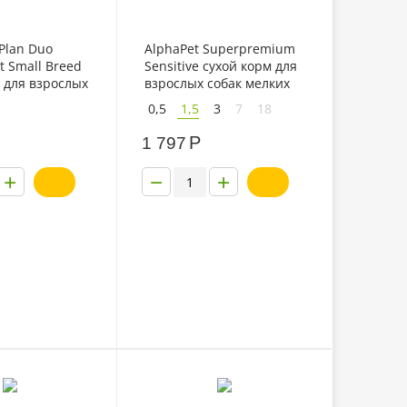
 Plan Duo
AlphaPet Superpremium
t Small Breed
Sensitive сухой корм для
 для взрослых
взрослых собак мелких
их пород с
пород с чувствительным
0,5
1,5
3
7
18
 и рисом
пищеварением с
ягненком и рисом
Р
1 797
+
−
+