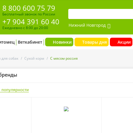
8 800 600 75 79
Бесплатный звонок по России
+7 904 391 60 40
Нижний Новгород
Ежедневно с 8:00 до 20:00
итомец
Веткабинет
Новинки
Товары дня
Акции
 для собак
/
Сухой корм
/
С мясом россия
бренды
 популярности