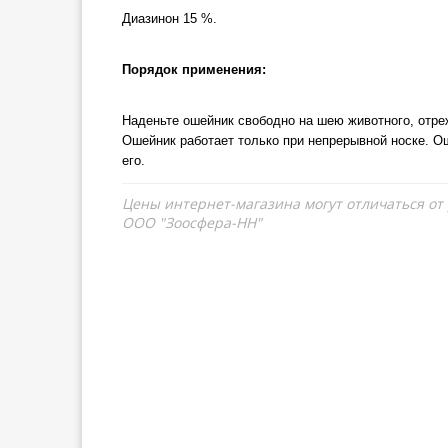
Диазинон 15 %.
Порядок применения:
Наденьте ошейник свободно на шею животного, отре
Ошейник работает только при непрерывной носке. О
его.
Цены интернет-магазина могут отличаться от
ООО "Зоосфера-НН"