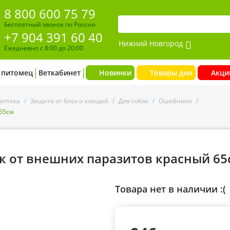
8 800 600 75 79
Бесплатный звонок по России
+7 904 391 60 40
Нижний Новгород
Ежедневно с 8:00 до 20:00
 питомец
Веткабинет
Новинки
Товары дня
Акци
аптека
/
Защита от блох и клещей
/
Для собак
/
Ошейники
/
 65см
к от внешних паразитов красный 65
Товара нет в наличии :(