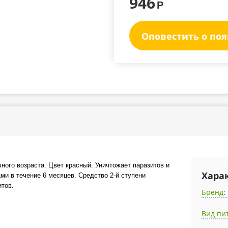
946
Р
Оповестить о по
ного возраста. Цвет красный. Уничтожает паразитов и
Хара
и в течение 6 месяцев. Средство 2-й ступени
итов.
Бренд
:
Вид пи