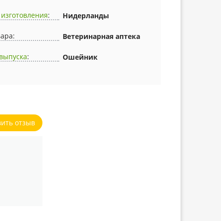
 изготовления
:
Нидерланды
вара:
Ветеринарная аптека
выпуска
:
Ошейник
вить отзыв