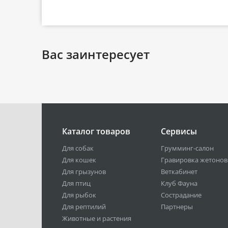
Вас заинтересует
Каталог товаров
Сервисы
Для собак
Грумминг-салон
Для кошек
Гравировка жетонов
Для грызунов
Веткабинет
Для птиц
Клуб Фауна
Для рыбок
Сострадание
Для рептилий
Партнеры
Животные и растения