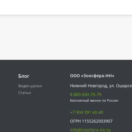
Блог
ООО «Зоосфера-НН»
Нижний Новгород, ул. Ошарск
Видео-уроки
Статьи
8 800 600-75-79
Бесплатный звонок по России
+7 904 391 60 40
ОГРН 1155262003907
info@zoosfera-nn.ru