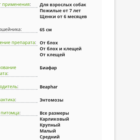
т применения
:
Для взрослых собак
Пожилые от 7 лет
Щенки от 6 месяцев
ошейника:
65 см
ение препарата
:
От блох
От блох и клещей
От клещей
нование
Биафар
ата
:
одитель
:
Beaphar
актика
:
Энтомозы
 питомца
:
Все размеры
Карликовый
Крупный
Малый
Средний