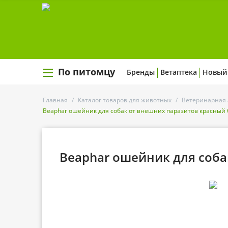
По питомцу
Бренды
Ветаптека
Новый
Главная
/
Каталог товаров для животных
/
Ветеринарная 
Beaphar ошейник для собак от внешних паразитов красный
Beaphar ошейник для соба