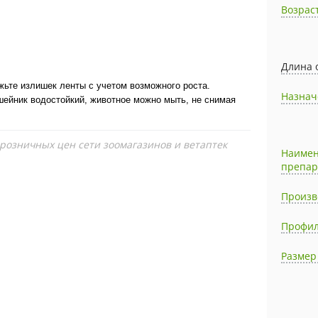
Возрас
Длина 
жьте излишек ленты с учетом возможного роста.
Назнач
шейник водостойкий, животное можно мыть, не снимая
 розничных цен сети зоомагазинов и ветаптек
Наиме
препар
Произв
Профил
Размер