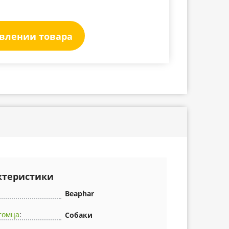
явлении товара
ктеристики
Beaphar
томца
:
Собаки