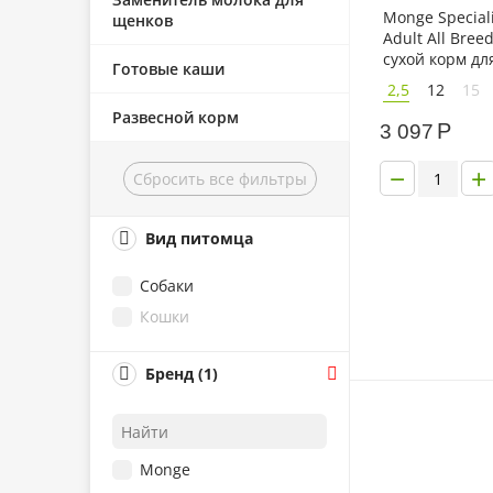
Monge Speciali
щенков
Adult All Bree
сухой корм дл
Готовые каши
собак всех по
2,5
12
15
ягненком
Развесной корм
Р
3 097
−
+
Сбросить все фильтры
Вид питомца
Собаки
Кошки
Бренд (1)
Monge