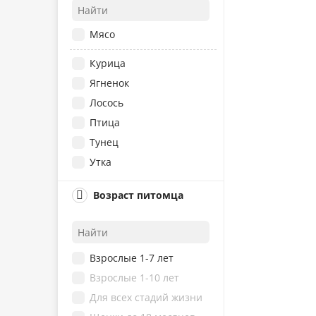
Мясо
Курица
Ягненок
Лосось
Птица
Тунец
Утка
Рыба
Возраст питомца
Алоэ Вера
Брусника
Пшеница
Взрослые 1-7 лет
Розмарин
Взрослые 1-10 лет
Семена льна
Для всех стадий жизни
Индейка