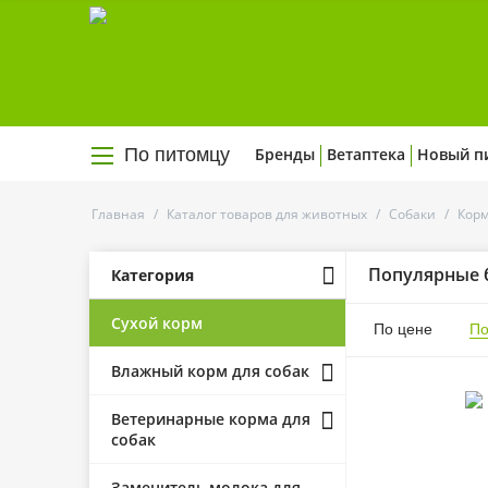
По питомцу
Бренды
Ветаптека
Новый п
Главная
/
Каталог товаров для животных
/
Собаки
/
Корм
Популярные 
Категория
Сухой корм
По цене
По
Влажный корм для собак
Ветеринарные корма для
собак
Заменитель молока для