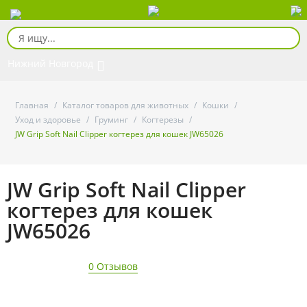
Нижний Новгород
Главная
/
Каталог товаров для животных
/
Кошки
/
Уход и здоровье
/
Груминг
/
Когтерезы
/
JW Grip Soft Nail Clipper когтерез для кошек JW65026
JW Grip Soft Nail Clipper
когтерез для кошек
JW65026
0 Отзывов