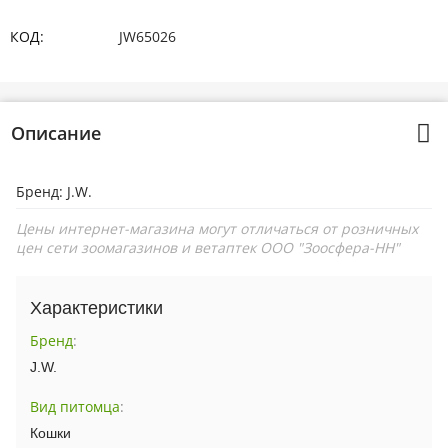
КОД:
JW65026
Описание
Бренд: J.W.
Цены интернет-магазина могут отличаться от розничных
цен сети зоомагазинов и ветаптек ООО "Зоосфера-НН"
Характеристики
Бренд
:
J.W.
Вид питомца
:
Кошки