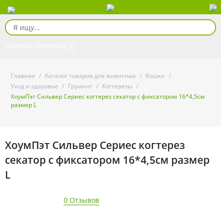
Нижний Новгород
Главная
/
Каталог товаров для животных
/
Кошки
/
Уход и здоровье
/
Груминг
/
Когтерезы
/
ХоумПэт Сильвер Сериес когтерез секатор с фиксатором 16*4,5см
размер L
ХоумПэт Сильвер Сериес когтерез
секатор с фиксатором 16*4,5см размер
L
0 Отзывов