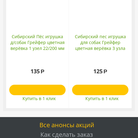
Сибирский Пёс игрушка
Сибирский пес игрушка
д/собак Грейфер цветная
для собак Грейфер
с
верёвка 1 узел 22/200 мм
цветная верёвка 3 узла
10/250 мм
135
125
Р
Р
Купить в 1 клик
Купить в 1 клик
Все анонсы акций
Как сделать заказ