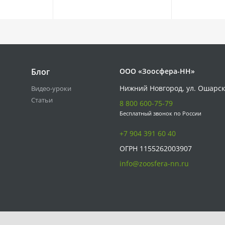
Блог
ООО «Зоосфера-НН»
Нижний Новгород, ул. Ошарск
Видео-уроки
Статьи
8 800 600-75-79
Бесплатный звонок по России
+7 904 391 60 40
ОГРН 1155262003907
info@zoosfera-nn.ru