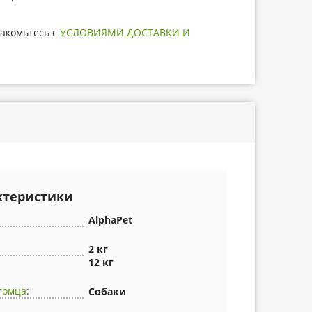
акомьтесь с
УСЛОВИЯМИ ДОСТАВКИ И
ктеристики
AlphaPet
2 кг
12 кг
томца
:
Собаки