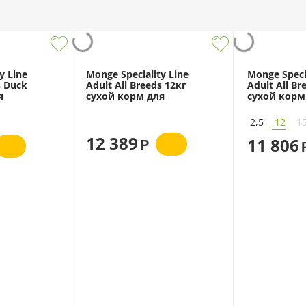
y Line
Monge Speciality Line
Monge Specia
s Duck
Adult All Breeds 12кг
Adult All B
я
сухой корм для
сухой корм
к всех
взрослых собак всех
взрослых с
пород с говядиной
пород с яг
2,5
12
1
12 389
11 806
Р