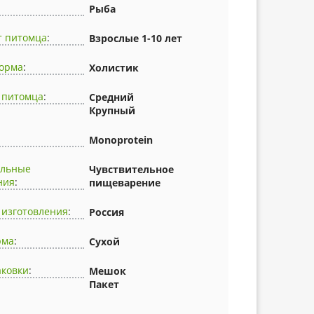
Рыба
т питомца
:
Взрослые 1-10 лет
корма
:
Холистик
 питомца
:
Средний
Крупный
Monoprotein
альные
Чувствительное
ния
:
пищеварение
 изготовления
:
Россия
рма
:
Сухой
аковки
:
Мешок
Пакет