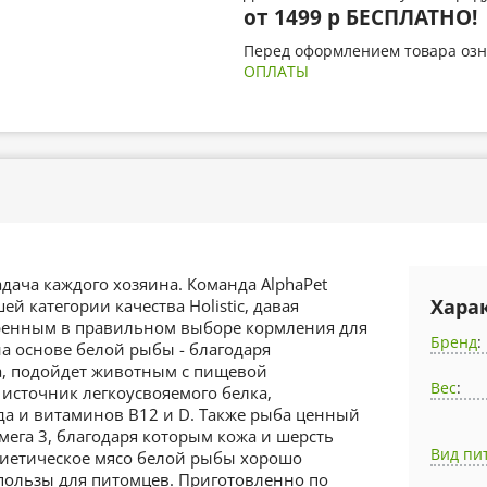
от 1499 р БЕСПЛАТНО!
Перед оформлением товара озн
ОПЛАТЫ
дача каждого хозяина. Команда AlphaPet
Хара
й категории качества Holistiс, давая
ренным в правильном выборе кормления для
Бренд
:
а основе белой рыбы - благодаря
а, подойдет животным с пищевой
Вес
:
источник легкоусвояемого белка,
ода и витаминов B12 и D. Также рыба ценный
га 3, благодаря которым кожа и шерсть
Вид пи
Диетическое мясо белой рыбы хорошо
 пользы для питомцев. Приготовленно по