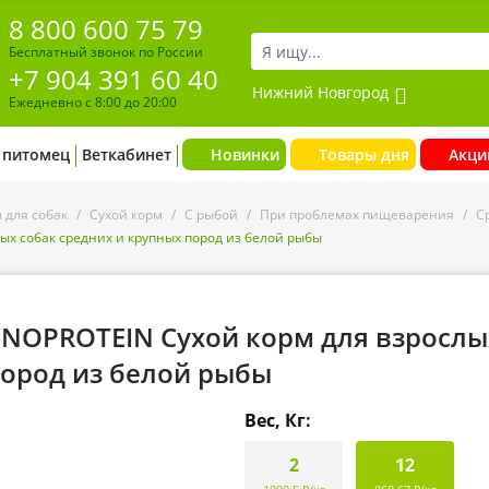
8 800 600 75 79
Бесплатный звонок по России
+7 904 391 60 40
Нижний Новгород
Ежедневно с 8:00 до 20:00
 питомец
Веткабинет
Новинки
Товары дня
Акци
 для собак
/
Сухой корм
/
С рыбой
/
При проблемах пищеварения
/
С
ых собак средних и крупных пород из белой рыбы
ONOPROTEIN Сухой корм для взрослы
пород из белой рыбы
Вес, Кг:
2
12