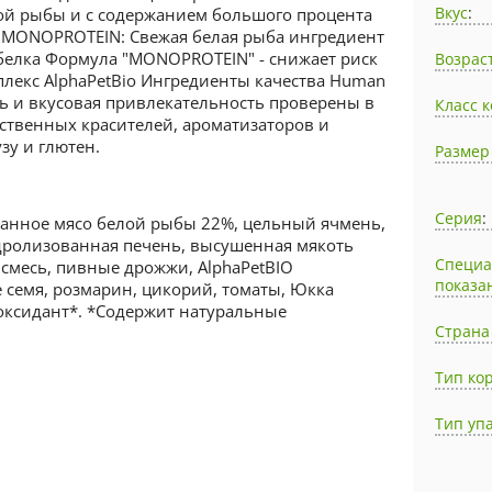
Вкус
:
ой рыбы и с содержанием большого процента
t MONOPROTEIN: Свежая белая рыба ингредиент
белка Формула "MONOPROTEIN" - снижает риск
Возрас
екс AlphaPetBio Ингредиенты качества Human
ь и вкусовая привлекательность проверены в
Класс 
сственных красителей, ароматизаторов и
зу и глютен.
Размер
Серия
:
ованное мясо белой рыбы 22%, цельный ячмень,
дролизованная печень, высушенная мякоть
Специ
смесь, пивные дрожжи, AlphaPetBIO
показа
 семя, розмарин, цикорий, томаты, Юкка
оксидант*. *Содержит натуральные
Страна
Тип ко
Тип уп