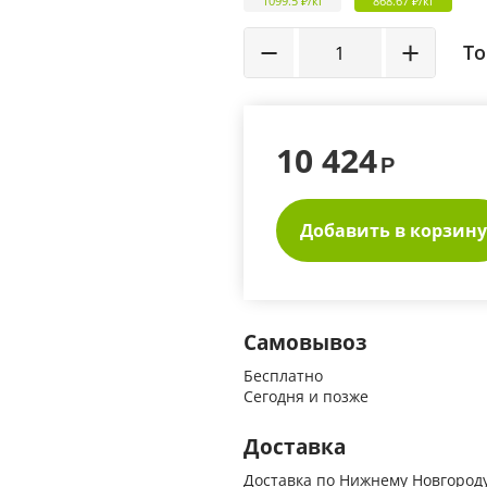
1099.5 ₽/кг
868.67 ₽/кг
−
+
То
10 424
Р
Добавить в корзину
Самовывоз
Бесплатно
Сегодня и позже
Доставка
Доставка по Нижнему Новгороду