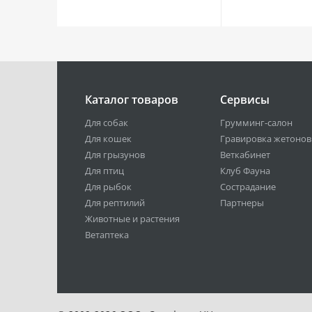
Каталог товаров
Сервисы
Для собак
Грумминг-салон
Для кошек
Гравировка жетонов
Для грызунов
Веткабинет
Для птиц
Клуб Фауна
Для рыбок
Сострадание
Для рептилий
Партнеры
Животные и растения
Ветаптека