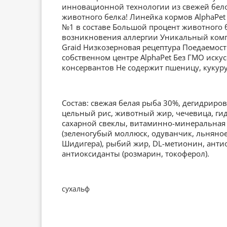
инновационной технологии из свежей бел
животного белка! Линейка кормов AlphaPe
№1 в составе Большой процент животного 
возникновения аллергии Уникальный компл
Graid Низкозерновая рецептура Поедаемост
собственном центре AlphaPet Без ГМО иску
консервантов Не содержит пшеницу, кукуру
Состав: свежая белая рыба 30%, дегидрир
цельный рис, животный жир, чечевица, ги
сахарной свеклы, витаминно-минеральная 
(зеленогубый моллюск, одуванчик, льняное
Шидигера), рыбий жир, DL-метионин, анти
антиоксиданты (розмарин, токоферол).
сухальф