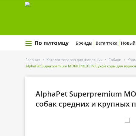
По питомцу
Бренды
Ветаптека
Новый
Главная
/
Каталог товаров для животных
/
Собаки
/
Корм
AlphaPet Superpremium MONOPROTEIN Сухой корм для взросл
AlphaPet Superpremium M
собак средних и крупных 