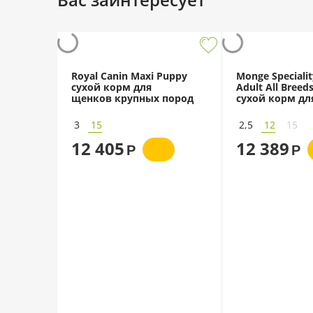
Royal Canin Maxi Puppy
Monge Specialit
сухой корм для
Adult All Breed
щенков крупных пород
сухой корм дл
взрослых соба
пород с уткой
3
15
2,5
12
15
12 405
12 389
Р
Р