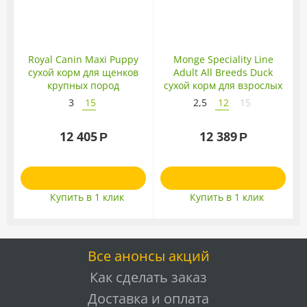
Royal Canin Maxi Puppy
Monge Speciality Line
сухой корм для щенков
Adult All Breeds Duck
A
крупных пород
сухой корм для взрослых
собак всех пород с уткой
3
15
2,5
12
15
12 405
12 389
Р
Р
Купить в 1 клик
Купить в 1 клик
Все анонсы акций
Как сделать заказ
Доставка и оплата