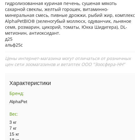
гидролизованная куриная печень, сушеная мякоть
сахарной свеклы, желтый горошек, витаминно-
минеральная смесь, пивные дрожжи, рыбий жир, комплекс
AlphaPetBIO® (зеленогубый моллюск, одуванчик, льняное
семя, розмарин, цикорий, томаты, Юкка Шидигера), DL-
метионин, антиоксидант.
д25
альф25с
Цены интернет-магазина могут отличаться от розничных
цен сети зоомагазинов и ветаптек ООО "Зоосфера-НН"
Характеристики
Бренд
:
AlphaPet
Вес
:
3 кг
7 кг
15 кг
18 кг