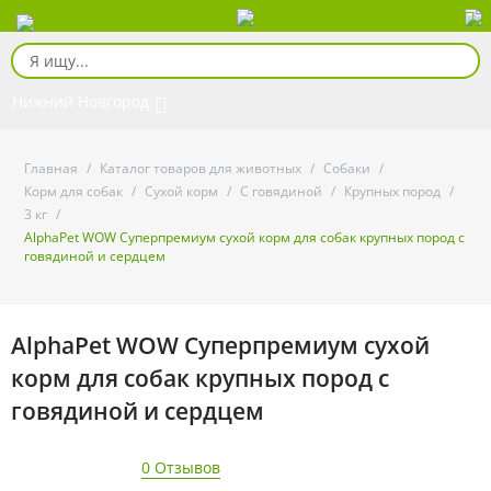
Нижний Новгород
Главная
/
Каталог товаров для животных
/
Собаки
/
Корм для собак
/
Сухой корм
/
С говядиной
/
Крупных пород
/
3 кг
/
AlphaPet WOW Суперпремиум сухой корм для собак крупных пород с
говядиной и сердцем
AlphaPet WOW Суперпремиум сухой
корм для собак крупных пород с
говядиной и сердцем
0 Отзывов