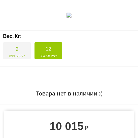
Вес, Кг:
2
12
899.6 ₽/кг
834.58 ₽/кг
Товара нет в наличии :(
10 015
Р