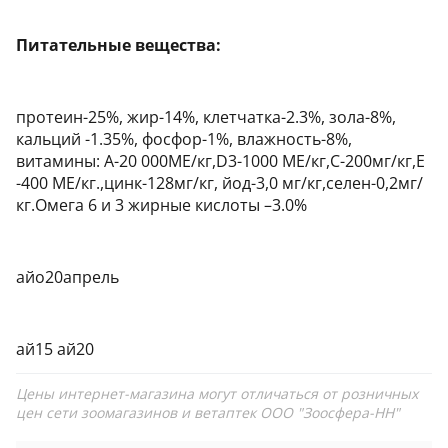
Питательные вещества:
протеин-25%, жир-14%, клетчатка-2.3%, зола-8%,
кальций -1.35%, фосфор-1%, влажность-8%,
витамины: А-20 000МЕ/кг,D3-1000 МЕ/кг,С-200мг/кг,Е
-400 МЕ/кг.,цинк-128мг/кг, йод-3,0 мг/кг,селен-0,2мг/
кг.Омега 6 и 3 жирные кислоты –3.0%
айо20апрель
ай15 ай20
Цены интернет-магазина могут отличаться от розничных
цен сети зоомагазинов и ветаптек ООО "Зоосфера-НН"