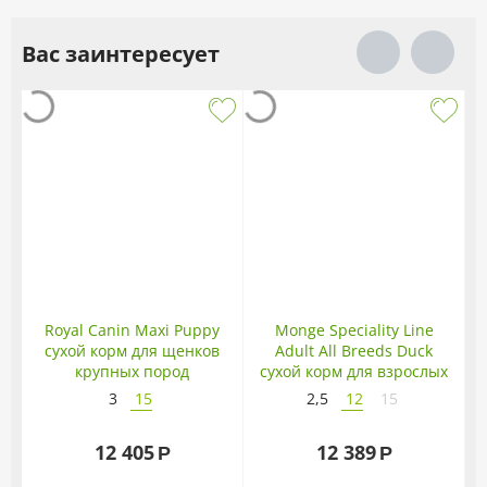
Вас заинтересует
Royal Canin Maxi Puppy
Monge Speciality Line
сухой корм для щенков
Adult All Breeds Duck
A
крупных пород
сухой корм для взрослых
собак всех пород с уткой
3
15
2,5
12
15
12 405
12 389
Р
Р