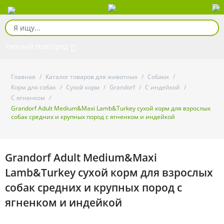
Нижний Новгород
Главная
/
Каталог товаров для животных
/
Собаки
/
Корм для собак
/
Сухой корм
/
Grandorf
/
С индейкой
/
С ягненком
/
Grandorf Adult Medium&Maxi Lamb&Turkey сухой корм для взрослых
собак средних и крупных пород с ягненком и индейкой
Grandorf Adult Medium&Maxi
Lamb&Turkey сухой корм для взрослых
собак средних и крупных пород с
ягненком и индейкой