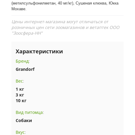
(метилсульфонилметан, 40 мг/кг), Сушеная клюква, Юкка
Мохаве.
Цены интернет-магазина могут отличаться от
розничных цен сети зоомагазинов и ветаптек ООО
"Зоосфера-НН"
Характеристики
Бренд
:
Grandorf
Вес
:
1 кг
3 кг
10 кг
Вид питомца
:
Собаки
Вкус
: