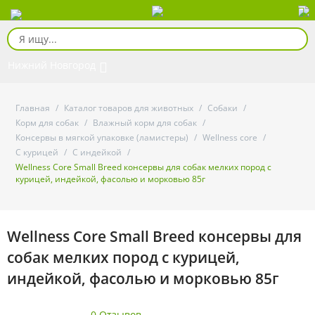
Нижний Новгород
Главная
/
Каталог товаров для животных
/
Собаки
/
Корм для собак
/
Влажный корм для собак
/
Консервы в мягкой упаковке (ламистеры)
/
Wellness core
/
С курицей
/
С индейкой
/
Wellness Core Small Breed консервы для собак мелких пород с
курицей, индейкой, фасолью и морковью 85г
Wellness Core Small Breed консервы для
собак мелких пород с курицей,
индейкой, фасолью и морковью 85г
0 Отзывов