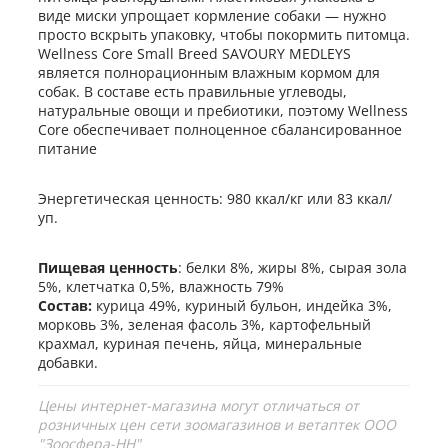
виде миски упрощает кормление собаки — нужно
просто вскрыть упаковку, чтобы покормить питомца.
Wellness Core Small Breed SAVOURY MEDLEYS
является полнорационным влажным кормом для
собак. В составе есть правильные углеводы,
натуральные овощи и пребиотики, поэтому Wellness
Core обеспечивает полноценное сбалансированное
питание
Энергетическая ценность: 980 ккал/кг или 83 ккал/
уп.
Пищевая ценность
: белки 8%, жиры 8%, сырая зола
5%, клетчатка 0,5%, влажность 79%
Состав:
курица 49%, куриный бульон, индейка 3%,
морковь 3%, зеленая фасоль 3%, картофельный
крахмал, куриная печень, яйца, минеральные
добавки.
Цены интернет-магазина могут отличаться от
розничных цен сети зоомагазинов и ветаптек ООО
"Зоосфера-НН"