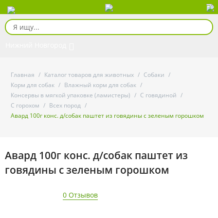
Нижний Новгород
Главная
/
Каталог товаров для животных
/
Собаки
/
Корм для собак
/
Влажный корм для собак
/
Консервы в мягкой упаковке (ламистеры)
/
С говядиной
/
С горохом
/
Всех пород
/
Авард 100г конс. д/собак паштет из говядины с зеленым горошком
Авард 100г конс. д/собак паштет из
говядины с зеленым горошком
0 Отзывов