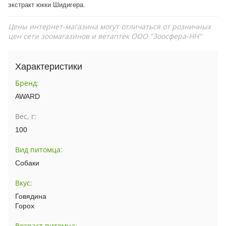
экстракт юкки Шидигера.
Цены интернет-магазина могут отличаться от розничных
цен сети зоомагазинов и ветаптек ООО "Зоосфера-НН"
Характеристики
Бренд
:
AWARD
Вес, г:
100
Вид питомца
:
Собаки
Вкус
:
Говядина
Горох
Возраст питомца
: