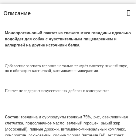
Описание
Монопротеиновый паштет из свежего мяса говядины
идеально
подойдет для собак с чувствительным пищеварением и
аллергией на другие источники белка.
Добавление зеленого горошка не только придаёт паштету нежный вкус,
но и обогащает клетчаткой, витаминами и минералами.
Паштет не содержит искусственных добавок и консервантов.
Состав
:
говядина и субпродукты говяжьи 75%, рис, свекловичная
клетчатка, подсолнечное масло, зеленый горошек, рыбий жир
(лососевый), пивные дрожжи, витаминно-минеральный комплекс,
хондроитин, глюкозамин, холина хлорид (витамин В4), экстракт