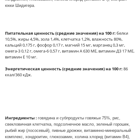
юкки Шидигера.
Питательная ценность (средние значения) на 100 г:
белки
10,5%, жиры 4,5%, зола 1,4%, клетчатка 1,2%, влажность 80%,
кальций 0,175 г, фосфор 0,17 г, магний 15 мг, марганец 0,3 мг,
омега-3 0,12 г, омега-6 0,57 г, витамин А 630 МЕ, витамин Д3 17 МЕ,
витамин Е 10 мг.
Энергетическая ценность (средние значения) на 100 г:
86
ккал/360 кДж.
Ингредиенты :
говядина и субпродукты говяжьи 75%, рис,
свекловичная клетчатка, подсолнечное масло, зеленый горошек,
рыбий жир (лососевый), пивные дрожжи, витаминно-минеральный
комплекс, хондроитин, глюкозамин, холина хлорид (витамин В4),