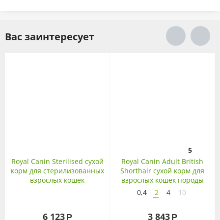
Вас заинтересует
5
Royal Canin Sterilised сухой
Royal Canin Adult British
корм для стерилизованных
Shorthair сухой корм для
взрослых кошек
взрослых кошек породы
Британская
0,4
2
4
10
короткошерстная
6 123
3 843
Р
Р