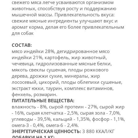
свежего мяса легче усваиваются организмом
животных, способствуя росту и поддержанию
мышечной массы. Привлекательность вкуса:
свежие мясные ингредиенты улучшают вкус и
аромат корма, делая его более привлекательным
для собак
СОСТАВ:
мясо индейки 28%, дегидрированное мясо
индейки 21%, картофель, жир животный,
чечевица, гидролизованные мясные белки,
мякоть свеклы сушеная, плоды рожкового
дерева, дрожжи сухие, минералы, жир
лососевый, цикорий, плоды облепихи сушеные,
экстракт юкки, таурин, комплекс витаминов,
фенхель, розмарин.
ПИТАТЕЛЬНЫЕ ВЕЩЕСТВА:
влажность - 8%, сырой протеин - 27%, сырой жир
- 16%, сырая клетчатка - 2,5%, сырая зола - 7,0%,
углеводы - 39,5%, кальций - 1,35%, фосфор - 1,1%,
омега-3 - 0,4%, омега-6 - 2,4%.
ЭНЕРГЕТИЧЕСКАЯ ЦЕННОСТЬ:
3 880 ККАЛ/КГ
ДОБАВКИ НА 1 КГ: