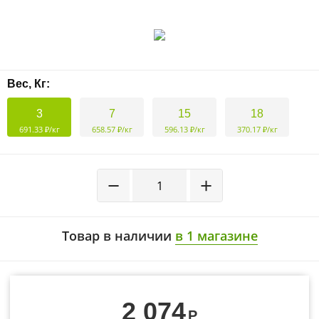
Вес, Кг:
3
7
15
18
691.33 ₽/кг
658.57 ₽/кг
596.13 ₽/кг
370.17 ₽/кг
−
+
Товар в наличии
в 1 магазине
2 074
Р