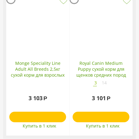
Monge Speciality Line
Royal Canin Medium
Adult All Breeds 2,5кг
Puppy сухой корм для
сухой корм для взрослых
щенков средних пород
собак всех пород с
3
14
говядиной
3 103
3 101
Р
Р
Купить в 1 клик
Купить в 1 клик