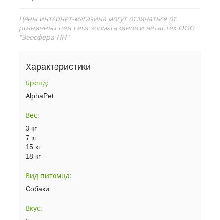
Цены интернет-магазина могут отличаться от
розничных цен сети зоомагазинов и ветаптек ООО
"Зоосфера-НН"
Характеристики
Бренд
:
AlphaPet
Вес
:
3 кг
7 кг
15 кг
18 кг
Вид питомца
:
Собаки
Вкус
: