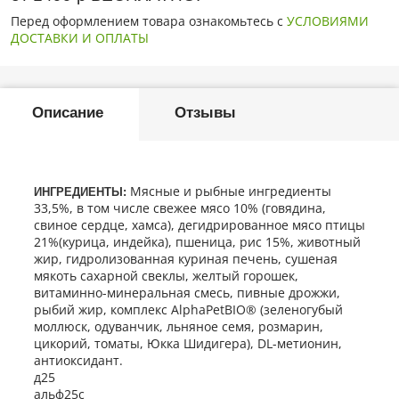
Перед оформлением товара ознакомьтесь с
УСЛОВИЯМИ
ДОСТАВКИ И ОПЛАТЫ
Описание
Отзывы
Мясные и рыбные ингредиенты
ИНГРЕДИЕНТЫ:
33,5%, в том числе свежее мясо 10% (говядина,
свиное сердце, хамса), дегидрированное мясо птицы
21%(курица, индейка), пшеница, рис 15%, животный
жир, гидролизованная куриная печень, сушеная
мякоть сахарной свеклы, желтый горошек,
витаминно-минеральная смесь, пивные дрожжи,
рыбий жир, комплекс AlphaPetBIO® (зеленогубый
моллюск, одуванчик, льняное семя, розмарин,
цикорий, томаты, Юкка Шидигера), DL-метионин,
антиоксидант.
д25
альф25с