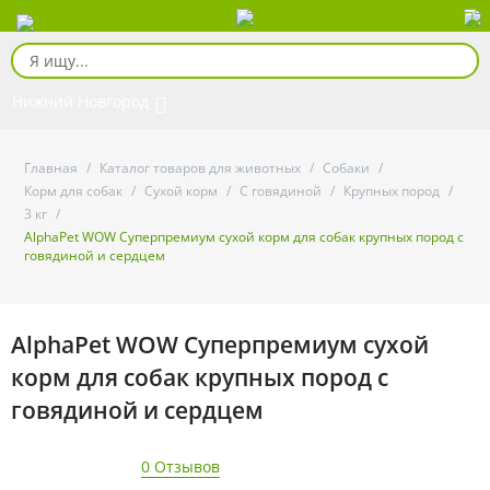
Нижний Новгород
Главная
/
Каталог товаров для животных
/
Собаки
/
Корм для собак
/
Сухой корм
/
С говядиной
/
Крупных пород
/
3 кг
/
AlphaPet WOW Суперпремиум сухой корм для собак крупных пород с
говядиной и сердцем
AlphaPet WOW Суперпремиум сухой
корм для собак крупных пород с
говядиной и сердцем
0 Отзывов