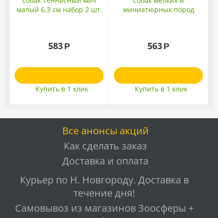
собак Теннисный мяч
собак мелких и
малый 6,3 см набор 2 шт.
миниатюрных пород
голубой/розовый
"Баклажан" 13*3см
583
563
Р
Р
Купить в 1 клик
Купить в 1 клик
Все анонсы акций
Как сделать заказ
Доставка и оплата
Курьер по Н. Новгороду. Доставка в
течение дня!
Самовывоз из магазинов Зоосферы +