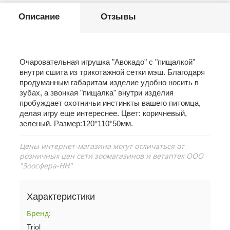
Описание
Отзывы
Очаровательная игрушка "Авокадо" с "пищалкой"
внутри сшита из трикотажной сетки мэш. Благодаря
продуманным габаритам изделие удобно носить в
зубах, а звонкая "пищалка" внутри изделия
пробуждает охотничьи инстинкты вашего питомца,
делая игру еще интереснее. Цвет: коричневый,
зеленый. Размер:120*110*50мм.
Цены интернет-магазина могут отличаться от
розничных цен сети зоомагазинов и ветаптек ООО
"Зоосфера-НН"
Характеристики
Бренд
:
Triol