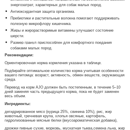
энергозатрат, характерных для собак малых пород.
Антиоксидантная защита организма.
Пребиотики и растительные волокна помогают поддерживать
полезную микрофлору кишечника.
Жиры и жирорастворимые витамины улучшают состояние
шерсти.
Размер гранул приспособлен для комфортного поедания
собаками малых пород.
Рекомендации:
Ориентировочная норма кормления указана в таблице.
Подбирайте оптимальное количество корма учитывая особенности
вашего питомца: возраст, активность, обмен веществ, окружающая
среда.
Перевод на корм AJO должен быть постепенным, в течение 5–10
дней заменяя часть предыдущего корма, пока не будет заменен
весь объем.
Ингредиенты:
дегидрированное мясо (курица 25%, свинина 10%), рис, жир
животный, гречневая крупа, хлопья овсяные, картофель,
гидролизованные мясные белки (вкусоароматическая добавка),
дрожжи пивные сухие, морковь, мускатная тыква,семена льна, жир