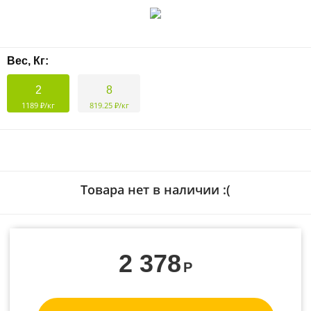
Вес, Кг:
2
8
1189 ₽/кг
819.25 ₽/кг
Товара нет в наличии :(
2 378
Р