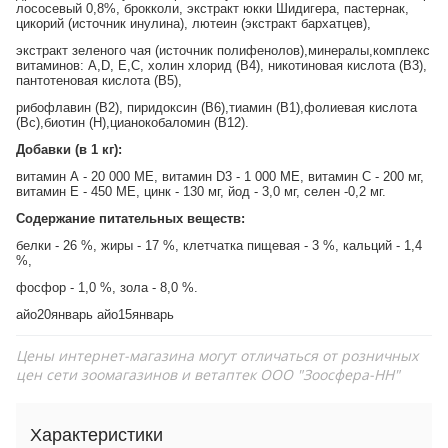
лососевый 0,8%, брокколи, экстракт юкки Шидигера, пастернак,
цикорий (источник инулина), лютеин (экстракт бархатцев),
экстракт зеленого чая (источник полифенолов),минералы,комплекс
витаминов: А,D, Е,С, холин хлорид (В4), никотиновая кислота (В3),
пантотеновая кислота (В5),
рибофлавин (В2), пиридоксин (В6),тиамин (В1),фолиевая кислота
(Вс),биотин (Н),цианокобаломин (В12).
Добавки (в 1 кг):
витамин А - 20 000 МЕ, витамин D3 - 1 000 ME, витамин С - 200 мг,
витамин E - 450 ME, цинк - 130 мг, йод - 3,0 мг, селен -0,2 мг.
Содержание питательных веществ:
белки - 26 %, жиры - 17 %, клетчатка пищевая - 3 %, кальций - 1,4
%,
фосфор - 1,0 %, зола - 8,0 %.
айо20январь айо15январь
Цены интернет-магазина могут отличаться от розничных
цен сети зоомагазинов и ветаптек ООО "Зоосфера-НН"
Характеристики