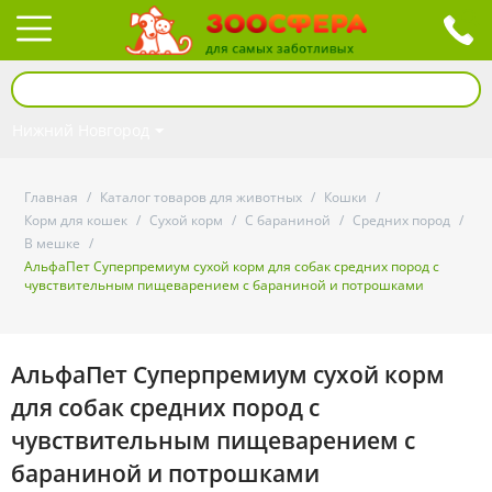
Нижний Новгород
Главная
/
Каталог товаров для животных
/
Кошки
/
Корм для кошек
/
Сухой корм
/
С бараниной
/
Средних пород
/
В мешке
/
АльфаПет Суперпремиум сухой корм для собак средних пород с
чувствительным пищеварением с бараниной и потрошками
АльфаПет Суперпремиум сухой корм
для собак средних пород с
чувствительным пищеварением с
бараниной и потрошками