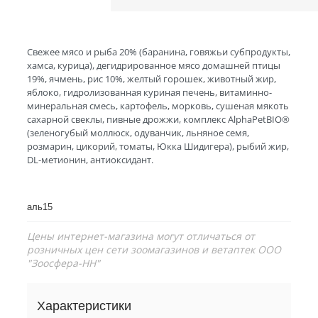
Свежее мясо и рыба 20% (баранина, говяжьи субпродукты,
хамса, курица), дегидрированное мясо домашней птицы
19%, ячмень, рис 10%, желтый горошек, животный жир,
яблоко, гидролизованная куриная печень, витаминно-
минеральная смесь, картофель, морковь, сушеная мякоть
сахарной свеклы, пивные дрожжи, комплекс AlphaPetBIO®
(зеленогубый моллюск, одуванчик, льняное семя,
розмарин, цикорий, томаты, Юкка Шидигера), рыбий жир,
DL-метионин, антиоксидант.
аль15
Цены интернет-магазина могут отличаться от
розничных цен сети зоомагазинов и ветаптек ООО
"Зоосфера-НН"
Характеристики